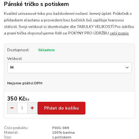
Pánské tričko s potiskem
Kvalitní unisexové triko pro každodenní nošení. Jemný úplet. Průkrčník s
přídavkem elastanu a provedení bez bočních švů zajišťuje tvarovou
stálost. Svoji velikost si zkontrolujte dle TABULKY VELIKOSTÍ Pro údržbu
a praní trička doporučujeme řídit se POKYNY PRO ÚDRŽBU
celý popis
Dostupnost
Skladem
Velikost
Nejsme plátci DPH
350 Kč
/
ks
Přidat do košíku
Číslo produktu:
P001-069
Materiál:
100% bavlna
Vzor:
s potiskem