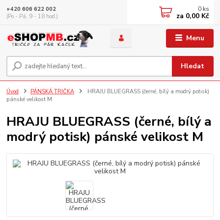
0
ks
+420 606 622 002
za
0,00 Kč
(Po - Pá, 9 - 18 hod.)
Menu
Hledat
Úvod
PÁNSKÁ TRIČKA
HRAJU BLUEGRASS (černé, bílý a modrý potisk)
pánské velikost M
HRAJU BLUEGRASS (černé, bílý a
modrý potisk) pánské velikost M