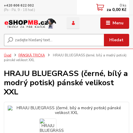
0
ks
+420 606 622 002
za
0,00 Kč
(Po - Pá, 9 - 18 hod.)
Menu
Hledat
Úvod
PÁNSKÁ TRIČKA
HRAJU BLUEGRASS (černé, bílý a modrý potisk)
pánské velikost XXL
HRAJU BLUEGRASS (černé, bílý a
modrý potisk) pánské velikost
XXL