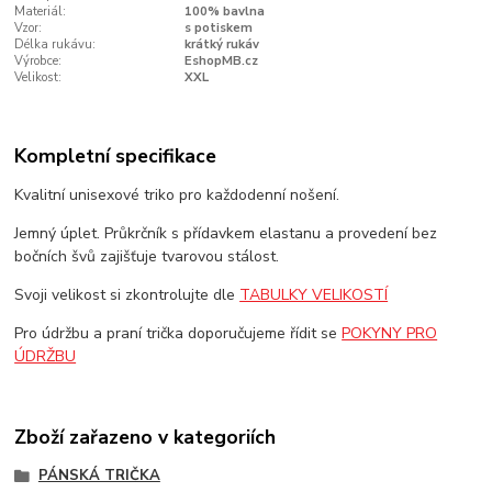
Materiál:
100% bavlna
Vzor:
s potiskem
Délka rukávu:
krátký rukáv
Výrobce:
EshopMB.cz
Velikost:
XXL
Kompletní specifikace
Kvalitní unisexové triko pro každodenní nošení.
Jemný úplet. Průkrčník s přídavkem elastanu a provedení bez
bočních švů zajišťuje tvarovou stálost.
Svoji velikost si zkontrolujte dle
TABULKY VELIKOSTÍ
Pro údržbu a praní trička doporučujeme řídit se
POKYNY PRO
ÚDRŽBU
Zboží zařazeno v kategoriích
PÁNSKÁ TRIČKA