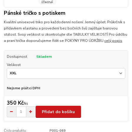
Pánské tričko s potiskem
Kvalitní unisexové triko pro každodenní nošení. Jemný úplet. Průkrčník s
přídavkem elastanu a provedení bez bočních švů zajišťuje tvarovou
stálost. Svoji velikost si zkontrolujte dle TABULKY VELIKOSTÍ Pro údržbu
a praní trička doporučujeme řídit se POKYNY PRO ÚDRŽBU
celý popis
Dostupnost
Skladem
Velikost
Nejsme plátci DPH
350 Kč
/
ks
Přidat do košíku
Číslo produktu:
P001-069