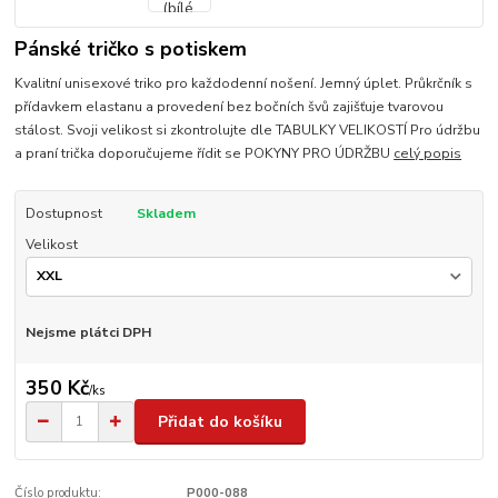
Pánské tričko s potiskem
Kvalitní unisexové triko pro každodenní nošení. Jemný úplet. Průkrčník s
přídavkem elastanu a provedení bez bočních švů zajišťuje tvarovou
stálost. Svoji velikost si zkontrolujte dle TABULKY VELIKOSTÍ Pro údržbu
a praní trička doporučujeme řídit se POKYNY PRO ÚDRŽBU
celý popis
Dostupnost
Skladem
Velikost
Nejsme plátci DPH
350 Kč
/
ks
Přidat do košíku
Číslo produktu:
P000-088