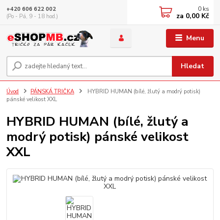
0
ks
+420 606 622 002
za
0,00 Kč
(Po - Pá, 9 - 18 hod.)
Menu
Hledat
Úvod
PÁNSKÁ TRIČKA
HYBRID HUMAN (bílé, žlutý a modrý potisk)
pánské velikost XXL
HYBRID HUMAN (bílé, žlutý a
modrý potisk) pánské velikost
XXL