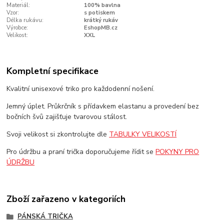
Materiál:
100% bavlna
Vzor:
s potiskem
Délka rukávu:
krátký rukáv
Výrobce:
EshopMB.cz
Velikost:
XXL
Kompletní specifikace
Kvalitní unisexové triko pro každodenní nošení.
Jemný úplet. Průkrčník s přídavkem elastanu a provedení bez
bočních švů zajišťuje tvarovou stálost.
Svoji velikost si zkontrolujte dle
TABULKY VELIKOSTÍ
Pro údržbu a praní trička doporučujeme řídit se
POKYNY PRO
ÚDRŽBU
Zboží zařazeno v kategoriích
PÁNSKÁ TRIČKA