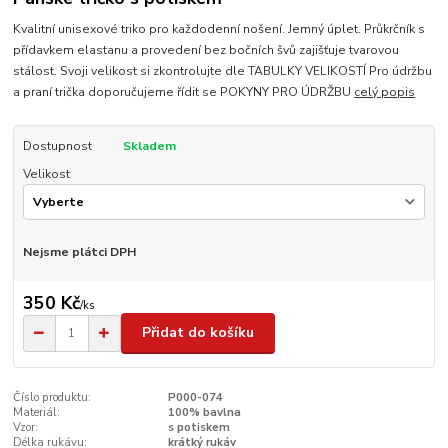
Kvalitní unisexové triko pro každodenní nošení. Jemný úplet. Průkrčník s
přídavkem elastanu a provedení bez bočních švů zajišťuje tvarovou
stálost. Svoji velikost si zkontrolujte dle TABULKY VELIKOSTÍ Pro údržbu
a praní trička doporučujeme řídit se POKYNY PRO ÚDRŽBU
celý popis
Dostupnost
Skladem
Velikost
Nejsme plátci DPH
350 Kč
/
ks
Přidat do košíku
Číslo produktu:
P000-074
Materiál:
100% bavlna
Vzor:
s potiskem
Délka rukávu:
krátký rukáv