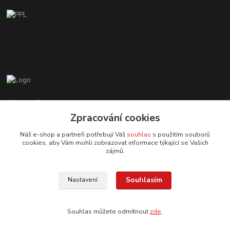
Zákaznická podpora EshopMB.cz
+420 606 622 002
Zpracování cookies
(Po - Pá, 9 - 18 hod.)
Náš e-shop a partneři potřebují Váš
souhlas
s použitím souborů
cookies, aby Vám mohli zobrazovat informace týkající se Vašich
eshopmb@seznam.cz
zájmů.
Souhlasím
Nastavení
Souhlas můžete odmítnout
zde
.
© Copyright 2024 Martha Black
Vytvořeno na
Eshop-rychle.cz