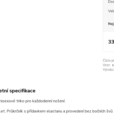
Dos
Vel
Nej
33
Číslo p
Vzor:
s
Výrobc
tní specifikace
unisexové triko pro každodenní nošení.
et. Průkrčník s přídavkem elastanu a provedení bez bočních švů z