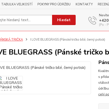
TABULKA VELIKOSTÍ
POKYNY PRO ÚDRŽBU
KONTAKTY
RECEN
Nevíte
Hledat
+420
(Po - P
PÁNSKÁ TRIČKA
I LOVE BLUEGRASS (Pánské tričko bílé, černý potisk)
VE BLUEGRASS (Pánské tričko bíl
Páns
Kvalitn
s příd
stálos
údržbu
celý p