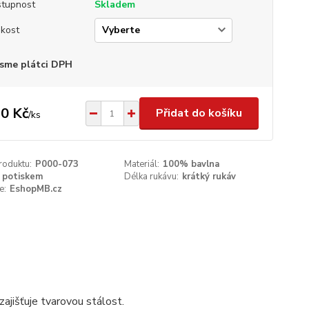
tupnost
Skladem
ikost
sme plátci DPH
0 Kč
Přidat do košíku
/
ks
roduktu:
P000-073
Materiál:
100% bavlna
 potiskem
Délka rukávu:
krátký rukáv
e:
EshopMB.cz
ajišťuje tvarovou stálost.