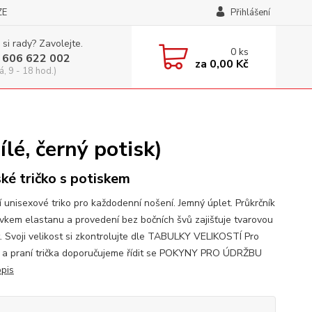
ZE
Přihlášení
 si rady? Zavolejte.
0
ks
 606 622 002
za
0,00 Kč
á, 9 - 18 hod.)
é, černý potisk)
ké tričko s potiskem
í unisexové triko pro každodenní nošení. Jemný úplet. Průkrčník
avkem elastanu a provedení bez bočních švů zajišťuje tvarovou
t. Svoji velikost si zkontrolujte dle TABULKY VELIKOSTÍ Pro
 a praní trička doporučujeme řídit se POKYNY PRO ÚDRŽBU
opis