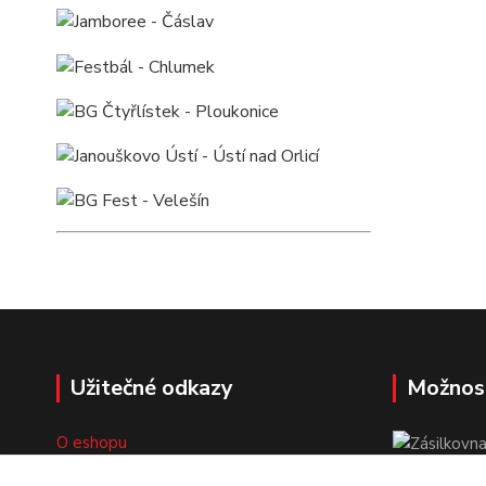
Užitečné odkazy
Možnos
O eshopu
Doprava a platba