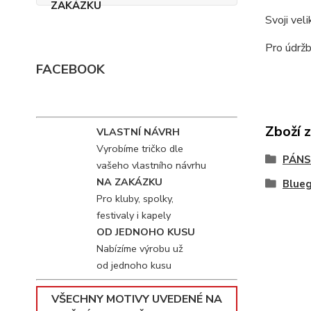
Svoji vel
Pro údržb
FACEBOOK
Zboží 
VLASTNÍ NÁVRH
Vyrobíme tričko dle
PÁNS
vašeho vlastního návrhu
NA ZAKÁZKU
Blue
Pro kluby, spolky,
festivaly i kapely
OD JEDNOHO KUSU
Nabízíme výrobu už
od jednoho kusu
VŠECHNY MOTIVY UVEDENÉ NA