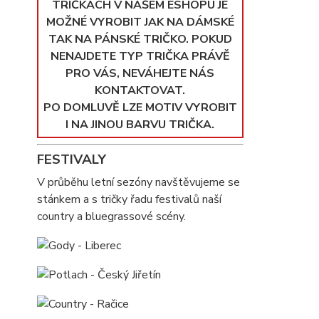
TRIČKÁCH V NAŠEM ESHOPU JE
MOŽNÉ VYROBIT JAK NA DÁMSKÉ
TAK NA PÁNSKÉ TRIČKO. POKUD
NENAJDETE TYP TRIČKA PRÁVĚ
PRO VÁS, NEVÁHEJTE NÁS
KONTAKTOVAT.
PO DOMLUVĚ LZE MOTIV VYROBIT
I NA JINOU BARVU TRIČKA.
FESTIVALY
V průběhu letní sezóny navštěvujeme se
stánkem a s tričky řadu festivalů naší
country a bluegrassové scény.