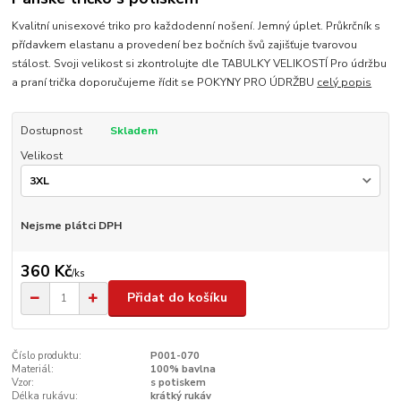
Kvalitní unisexové triko pro každodenní nošení. Jemný úplet. Průkrčník s
přídavkem elastanu a provedení bez bočních švů zajišťuje tvarovou
stálost. Svoji velikost si zkontrolujte dle TABULKY VELIKOSTÍ Pro údržbu
a praní trička doporučujeme řídit se POKYNY PRO ÚDRŽBU
celý popis
Dostupnost
Skladem
Velikost
Nejsme plátci DPH
360 Kč
/
ks
Přidat do košíku
Číslo produktu:
P001-070
Materiál:
100% bavlna
Vzor:
s potiskem
Délka rukávu:
krátký rukáv