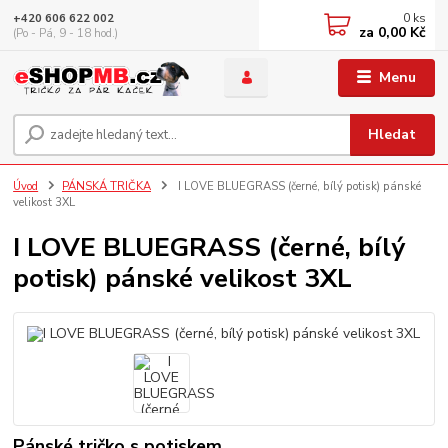
0
ks
+420 606 622 002
za
0,00 Kč
(Po - Pá, 9 - 18 hod.)
Menu
Hledat
Úvod
PÁNSKÁ TRIČKA
I LOVE BLUEGRASS (černé, bílý potisk) pánské
velikost 3XL
I LOVE BLUEGRASS (černé, bílý
potisk) pánské velikost 3XL
Pánské tričko s potiskem