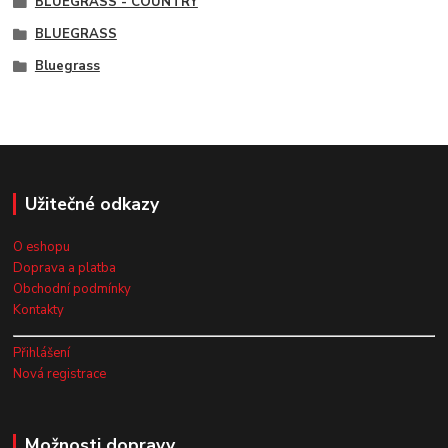
BLUEGRASS - COUNTRY
BLUEGRASS
Bluegrass
Užitečné odkazy
O eshopu
Doprava a platba
Obchodní podmínky
Kontakty
Přihlášení
Nová registrace
Možnosti dopravy