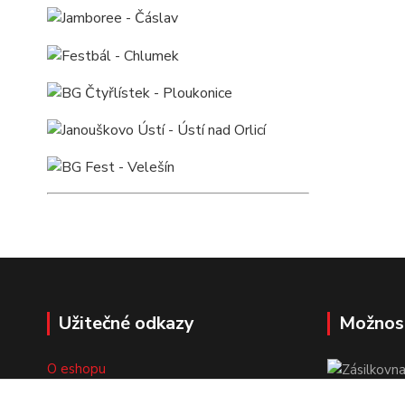
Užitečné odkazy
Možnos
O eshopu
Doprava a platba