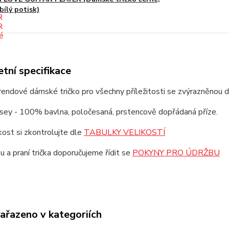
bílý potisk)
tní specifikace
trendové dámské tričko pro všechny příležitosti se zvýrazněnou 
rsey - 100% bavlna, poločesaná, prstencově dopřádaná příze.
ikost si zkontrolujte dle
TABULKY VELIKOSTÍ
u a praní trička doporučujeme řídit se
POKYNY PRO ÚDRŽBU
zařazeno v kategoriích