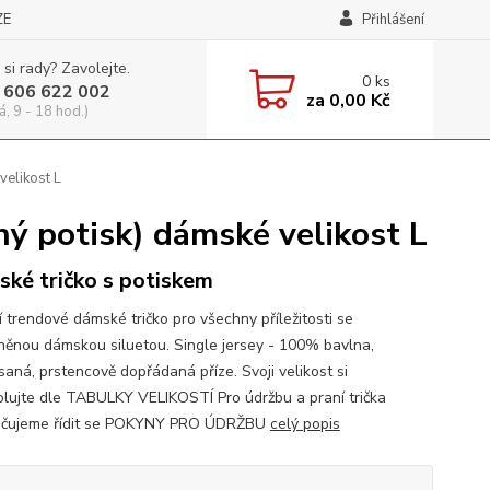
ZE
Přihlášení
 si rady? Zavolejte.
0
ks
 606 622 002
za
0,00 Kč
á, 9 - 18 hod.)
velikost L
ý potisk) dámské velikost L
ké tričko s potiskem
í trendové dámské tričko pro všechny příležitosti se
něnou dámskou siluetou. Single jersey - 100% bavlna,
saná, prstencově dopřádaná příze. Svoji velikost si
olujte dle TABULKY VELIKOSTÍ Pro údržbu a praní trička
učujeme řídit se POKYNY PRO ÚDRŽBU
celý popis