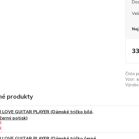
Dos
Vel
Nej
33
Číslo p
Vzor:
s
Výrobc
é produkty
I LOVE GUITAR PLAYER (Dámské tričko bílé,
černý potisk)
I LOVE GUITAR PLAYER (Dámské tričko černé,