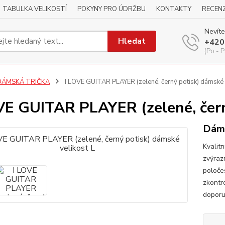
TABULKA VELIKOSTÍ
POKYNY PRO ÚDRŽBU
KONTAKTY
RECEN
Nevíte
Hledat
+420
(Po - P
DÁMSKÁ TRIČKA
I LOVE GUITAR PLAYER (zelené, černý potisk) dámské 
VE GUITAR PLAYER (zelené, čern
Dáms
Kvalitn
zvýraz
poloče
zkontr
dopor