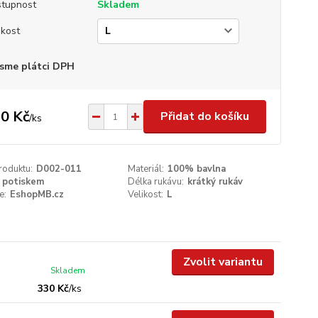
tupnost
Skladem
ikost
sme plátci DPH
0 Kč
Přidat do košíku
/
ks
roduktu:
D002-011
Materiál:
100% bavlna
 potiskem
Délka rukávu:
krátký rukáv
e:
EshopMB.cz
Velikost:
L
Zvolit variantu
Skladem
330 Kč
/
ks