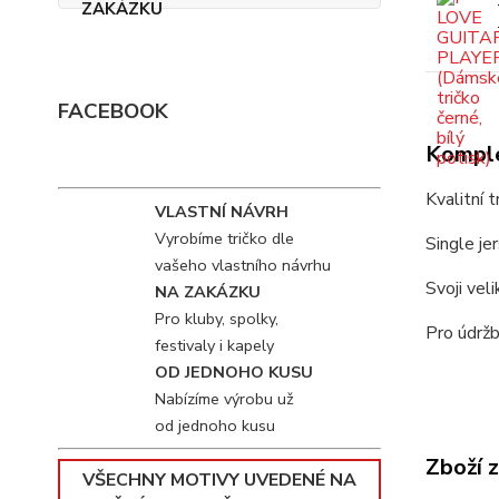
FACEBOOK
Komple
Kvalitní 
VLASTNÍ NÁVRH
Vyrobíme tričko dle
Single je
vašeho vlastního návrhu
Svoji vel
NA ZAKÁZKU
Pro kluby, spolky,
Pro údržb
festivaly i kapely
OD JEDNOHO KUSU
Nabízíme výrobu už
od jednoho kusu
Zboží 
VŠECHNY MOTIVY UVEDENÉ NA