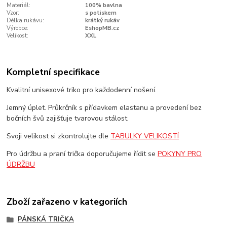
Materiál:
100% bavlna
Vzor:
s potiskem
Délka rukávu:
krátký rukáv
Výrobce:
EshopMB.cz
Velikost:
XXL
Kompletní specifikace
Kvalitní unisexové triko pro každodenní nošení.
Jemný úplet. Průkrčník s přídavkem elastanu a provedení bez
bočních švů zajišťuje tvarovou stálost.
Svoji velikost si zkontrolujte dle
TABULKY VELIKOSTÍ
Pro údržbu a praní trička doporučujeme řídit se
POKYNY PRO
ÚDRŽBU
Zboží zařazeno v kategoriích
PÁNSKÁ TRIČKA