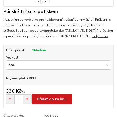
Pánské tričko s potiskem
Kvalitní unisexové triko pro každodenní nošení. Jemný úplet. Průkrčník s
přídavkem elastanu a provedení bez bočních švů zajišťuje tvarovou
stálost. Svoji velikost si zkontrolujte dle TABULKY VELIKOSTÍ Pro údržbu
a praní trička doporučujeme řídit se POKYNY PRO ÚDRŽBU
celý popis
Dostupnost
Skladem
Velikost
Nejsme plátci DPH
330 Kč
/
ks
Přidat do košíku
Číslo produktu:
P001-021