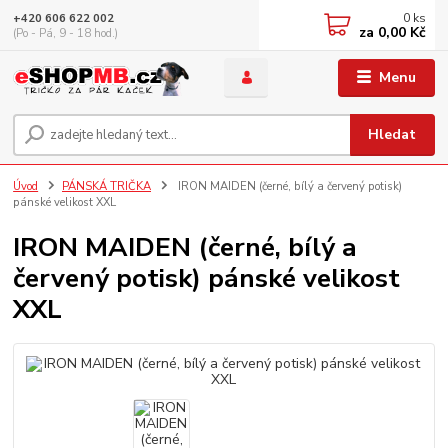
0
ks
+420 606 622 002
za
0,00 Kč
(Po - Pá, 9 - 18 hod.)
Menu
Hledat
Úvod
PÁNSKÁ TRIČKA
IRON MAIDEN (černé, bílý a červený potisk)
pánské velikost XXL
IRON MAIDEN (černé, bílý a
červený potisk) pánské velikost
XXL