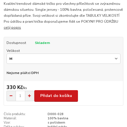
Kvalitní trendové dámské tričko pro všechny příležitosti se zvýrazněnou
dámskou siluetou. Single jersey - 100% bavlna, poločesaná, prstencově
dopřádaná příze. Svoji velikost si zkontrolujte dle TABULKY VELIKOSTÍ
Pro údržbu a praní trička doporučujeme řídit se POKYNY PRO ÚDRŽBU
celý popis
Dostupnost
Skladem
Velikost
Nejsme plátci DPH
330 Kč
/
ks
Přidat do košíku
Číslo produktu:
D000-028
Materiál:
100% bavlna
Vzor:
s potiskem
Délka rukávu:
krátký rukáv