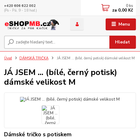
0
ks
+420 606 622 002
za
0,00 Kč
(Po - Pá, 9 - 18 hod.)
Menu
Hledat
Úvod
DÁMSKÁ TRIČKA
JÁ JSEM ... (bílé, černý potisk) dámské velikost M
JÁ JSEM ... (bílé, černý potisk)
dámské velikost M
Dámské tričko s potiskem