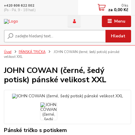
0
ks
+420 606 622 002
za
0,00 Kč
(Po - Pá, 9 - 18 hod.)
Menu
Hledat
Úvod
PÁNSKÁ TRIČKA
JOHN COWAN (černé, šedý potisk) pánské
velikost XXL
JOHN COWAN (černé, šedý
potisk) pánské velikost XXL
Pánské tričko s potiskem