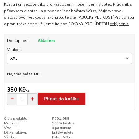
Kvalitní unisexové triko pro každodenní nošení. Jemný úplet. Průkrčník s
přídavkem elastanu a provedení bez bočních švů zajišťuje tvarovou
stálost. Svoji velikost si zkontrolujte dle TABULKY VELIKOSTÍ Pro údržbu
a praní trička doporučujeme řídit se POKYNY PRO ÚDRŽBU
celý popis
Dostupnost
Skladem
Velikost
Nejsme plátci DPH
350 Kč
/
ks
Přidat do košíku
Číslo produktu:
P001-088
Materiál:
100% bavlna
Vzor:
s potiskem
Délka rukávu:
krátký rukáv
Výrobce:
EshopMB.cz