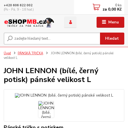
0
ks
+420 606 622 002
za
0,00 Kč
(Po - Pá, 9 - 18 hod.)
Menu
Hledat
Úvod
PÁNSKÁ TRIČKA
JOHN LENNON (bílé, černý potisk) pánské
velikost L
JOHN LENNON (bílé, černý
potisk) pánské velikost L
Pánské tričko s potiskem