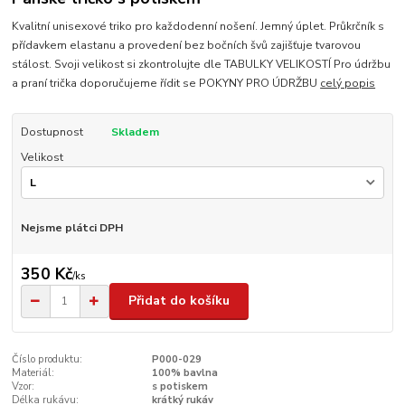
Kvalitní unisexové triko pro každodenní nošení. Jemný úplet. Průkrčník s
přídavkem elastanu a provedení bez bočních švů zajišťuje tvarovou
stálost. Svoji velikost si zkontrolujte dle TABULKY VELIKOSTÍ Pro údržbu
a praní trička doporučujeme řídit se POKYNY PRO ÚDRŽBU
celý popis
Dostupnost
Skladem
Velikost
Nejsme plátci DPH
350 Kč
/
ks
Přidat do košíku
Číslo produktu:
P000-029
Materiál:
100% bavlna
Vzor:
s potiskem
Délka rukávu:
krátký rukáv