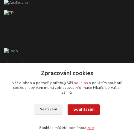
Zákaznická podpora EshopMB.cz
+420 606 622 002
Zpracování cookies
(Po - Pá, 9 - 18 hod.)
Náš e-shop a partneři potřebují Váš
souhlas
s použitím souborů
cookies, aby Vám mohli zobrazovat informace týkající se Vašich
eshopmb@seznam.cz
zájmů.
Souhlasím
Nastavení
Souhlas můžete odmítnout
zde
.
© Copyright 2024 Martha Black