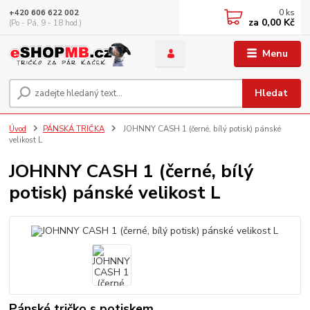
0
ks
+420 606 622 002
za
0,00 Kč
(Po - Pá, 9 - 18 hod.)
Menu
Hledat
Úvod
PÁNSKÁ TRIČKA
JOHNNY CASH 1 (černé, bílý potisk) pánské
velikost L
JOHNNY CASH 1 (černé, bílý
potisk) pánské velikost L
Pánské tričko s potiskem