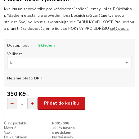
Kvalitní unisexové triko pro každodenní nošení. Jemný úplet. Průkrčník s
přídavkem elastanu a provedení bez bočních švů zajišťuje tvarovou
stálost. Svoji velikost si zkontrolujte dle TABULKY VELIKOSTÍ Pro údržbu
a praní trička doporučujeme řídit se POKYNY PRO ÚDRŽBU
celý popis
Dostupnost
Skladem
Velikost
Nejsme plátci DPH
350 Kč
/
ks
Přidat do košíku
Číslo produktu:
P001-096
Materiál:
100% bavlna
Vzor:
s potiskem
Délka rukávu:
krátký rukáv