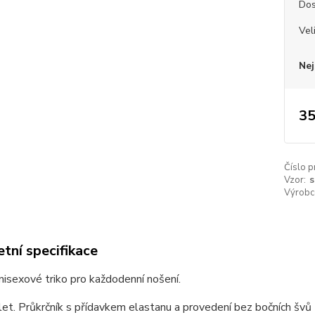
Dos
Vel
Nej
35
Číslo p
Vzor:
s
Výrobc
tní specifikace
unisexové triko pro každodenní nošení.
et. Průkrčník s přídavkem elastanu a provedení bez bočních švů z