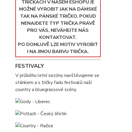
TRIČKÁCH V NAŠEM ESHOPU JE
MOŽNÉ VYROBIT JAK NA DÁMSKÉ
TAK NA PÁNSKÉ TRIČKO. POKUD
NENAJDETE TYP TRIČKA PRÁVĚ
PRO VÁS, NEVÁHEJTE NÁS
KONTAKTOVAT.
PO DOMLUVĚ LZE MOTIV VYROBIT
I NA JINOU BARVU TRIČKA.
FESTIVALY
V průběhu letní sezóny navštěvujeme se
stánkem a s tričky řadu festivalů naší
country a bluegrassové scény.