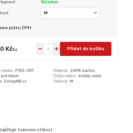
tupnost
Skladem
ikost
sme plátci DPH
0 Kč
Přidat do košíku
/
ks
roduktu:
P001-097
Materiál:
100% bavlna
 potiskem
Délka rukávu:
krátký rukáv
e:
EshopMB.cz
Velikost:
M
ajišťuje tvarovou stálost.