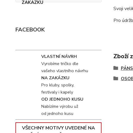
Svoji vel
Pro údržb
FACEBOOK
Zboží 
VLASTNÍ NÁVRH
Vyrobíme tričko dle
PÁNS
vašeho vlastního návrhu
NA ZAKÁZKU
OSOB
Pro kluby, spolky,
festivaly i kapely
OD JEDNOHO KUSU
Nabízíme výrobu už
od jednoho kusu
VŠECHNY MOTIVY UVEDENÉ NA