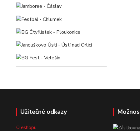
Užitečné odkazy
Možnos
O eshopu
Doprava a platba