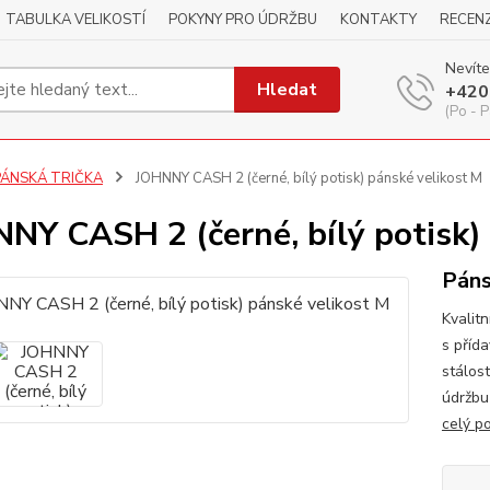
TABULKA VELIKOSTÍ
POKYNY PRO ÚDRŽBU
KONTAKTY
RECEN
Nevíte
Hledat
+420
(Po - P
PÁNSKÁ TRIČKA
JOHNNY CASH 2 (černé, bílý potisk) pánské velikost M
NY CASH 2 (černé, bílý potisk)
Páns
Kvalitn
s příd
stálos
údržbu
celý p