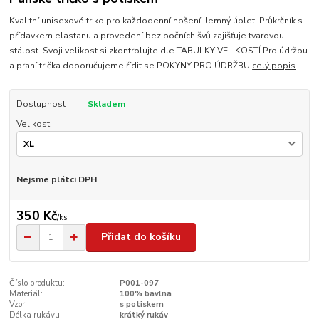
Kvalitní unisexové triko pro každodenní nošení. Jemný úplet. Průkrčník s
přídavkem elastanu a provedení bez bočních švů zajišťuje tvarovou
stálost. Svoji velikost si zkontrolujte dle TABULKY VELIKOSTÍ Pro údržbu
a praní trička doporučujeme řídit se POKYNY PRO ÚDRŽBU
celý popis
Dostupnost
Skladem
Velikost
Nejsme plátci DPH
350 Kč
/
ks
Přidat do košíku
Číslo produktu:
P001-097
Materiál:
100% bavlna
Vzor:
s potiskem
Délka rukávu:
krátký rukáv