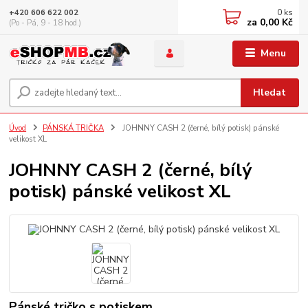
0
ks
+420 606 622 002
za
0,00 Kč
(Po - Pá, 9 - 18 hod.)
Menu
Hledat
Úvod
PÁNSKÁ TRIČKA
JOHNNY CASH 2 (černé, bílý potisk) pánské
velikost XL
JOHNNY CASH 2 (černé, bílý
potisk) pánské velikost XL
Pánské tričko s potiskem