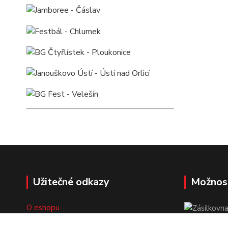
Užitečné odkazy
Možnos
O eshopu
Doprava a platba