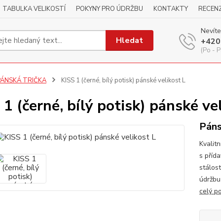
TABULKA VELIKOSTÍ
POKYNY PRO ÚDRŽBU
KONTAKTY
RECEN
Nevíte
Hledat
+420
(Po - P
PÁNSKÁ TRIČKA
KISS 1 (černé, bílý potisk) pánské velikost L
 1 (černé, bílý potisk) pánské ve
Páns
Kvalitn
s příd
stálos
údržbu
celý p