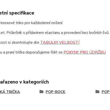
tní specifikace
unisexové triko pro každodenní nošení.
et. Průkrčník s přídavkem elastanu a provedení bez bočních švů z
ikost si zkontrolujte dle
TABULKY VELIKOSTÍ
u a praní trička doporučujeme řídit se
POKYNY PRO ÚDRŽBU
zařazeno v kategoriích
KÁ TRIČKA
POP-ROCK
POP