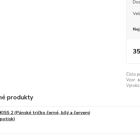
Dos
Vel
Nej
35
Číslo p
Vzor:
s
Výrobc
é produkty
KISS 2 (Pánské tričko černé, bílý a červený
potisk)