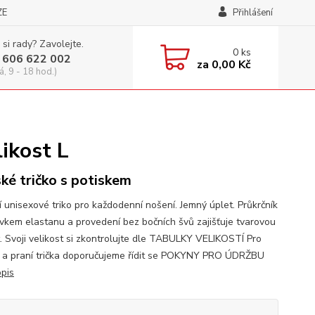
ZE
Přihlášení
 si rady? Zavolejte.
0
ks
 606 622 002
za
0,00 Kč
á, 9 - 18 hod.)
likost L
ké tričko s potiskem
í unisexové triko pro každodenní nošení. Jemný úplet. Průkrčník
avkem elastanu a provedení bez bočních švů zajišťuje tvarovou
t. Svoji velikost si zkontrolujte dle TABULKY VELIKOSTÍ Pro
 a praní trička doporučujeme řídit se POKYNY PRO ÚDRŽBU
opis