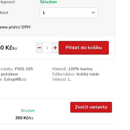
tupnost
Skladem
ikost
sme plátci DPH
0 Kč
Přidat do košíku
/
ks
roduktu:
P001-025
Materiál:
100% bavlna
 potiskem
Délka rukávu:
krátký rukáv
e:
EshopMB.cz
Velikost:
L
Zvolit variantu
Skladem
350 Kč
/
ks