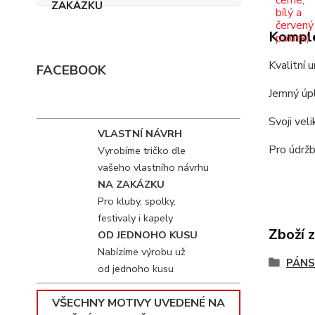
Komple
Kvalitní 
FACEBOOK
Jemný úpl
Svoji vel
VLASTNÍ NÁVRH
Pro údržb
Vyrobíme tričko dle
vašeho vlastního návrhu
NA ZAKÁZKU
Pro kluby, spolky,
festivaly i kapely
Zboží 
OD JEDNOHO KUSU
Nabízíme výrobu už
PÁNS
od jednoho kusu
VŠECHNY MOTIVY UVEDENÉ NA