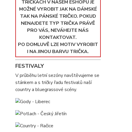
TRIČKÁCH V NAŠEM ESHOPU JE
MOŽNÉ VYROBIT JAK NA DÁMSKÉ
TAK NA PÁNSKÉ TRIČKO. POKUD
NENAJDETE TYP TRIČKA PRÁVĚ
PRO VÁS, NEVÁHEJTE NÁS
KONTAKTOVAT.
PO DOMLUVĚ LZE MOTIV VYROBIT
I NA JINOU BARVU TRIČKA.
FESTIVALY
V průběhu letní sezóny navštěvujeme se
stánkem a s tričky řadu festivalů naší
country a bluegrassové scény.