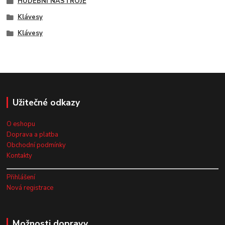
HUDEBNÍ NÁSTROJE
Klávesy
Klávesy
Užitečné odkazy
O eshopu
Doprava a platba
Obchodní podmínky
Kontakty
Přihlášení
Nová registrace
Možnosti dopravy