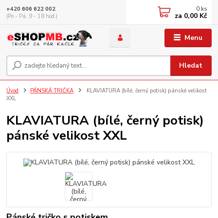
0
ks
+420 606 622 002
za
0,00 Kč
(Po - Pá, 9 - 18 hod.)
Menu
Hledat
Úvod
PÁNSKÁ TRIČKA
KLAVIATURA (bílé, černý potisk) pánské velikost
XXL
KLAVIATURA (bílé, černý potisk)
pánské velikost XXL
Pánské tričko s potiskem