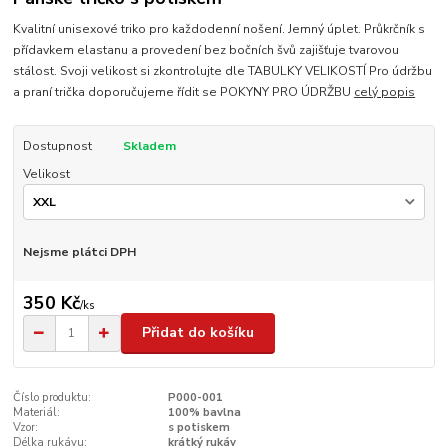
Kvalitní unisexové triko pro každodenní nošení. Jemný úplet. Průkrčník s
přídavkem elastanu a provedení bez bočních švů zajišťuje tvarovou
stálost. Svoji velikost si zkontrolujte dle TABULKY VELIKOSTÍ Pro údržbu
a praní trička doporučujeme řídit se POKYNY PRO ÚDRŽBU
celý popis
Dostupnost
Skladem
Velikost
Nejsme plátci DPH
350 Kč
/
ks
Přidat do košíku
Číslo produktu:
P000-001
Materiál:
100% bavlna
Vzor:
s potiskem
Délka rukávu:
krátký rukáv