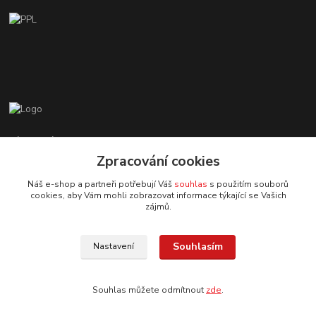
Zákaznická podpora EshopMB.cz
+420 606 622 002
Zpracování cookies
(Po - Pá, 9 - 18 hod.)
Náš e-shop a partneři potřebují Váš
souhlas
s použitím souborů
cookies, aby Vám mohli zobrazovat informace týkající se Vašich
eshopmb@seznam.cz
zájmů.
Souhlasím
Nastavení
Souhlas můžete odmítnout
zde
.
© Copyright 2024 Martha Black
Vytvořeno na
Eshop-rychle.cz