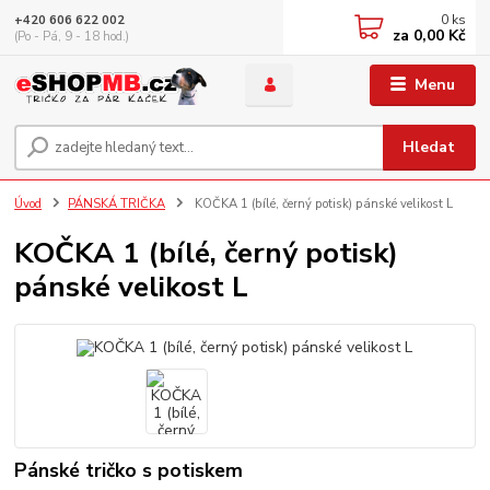
0
ks
+420 606 622 002
za
0,00 Kč
(Po - Pá, 9 - 18 hod.)
Menu
Hledat
Úvod
PÁNSKÁ TRIČKA
KOČKA 1 (bílé, černý potisk) pánské velikost L
KOČKA 1 (bílé, černý potisk)
pánské velikost L
Pánské tričko s potiskem