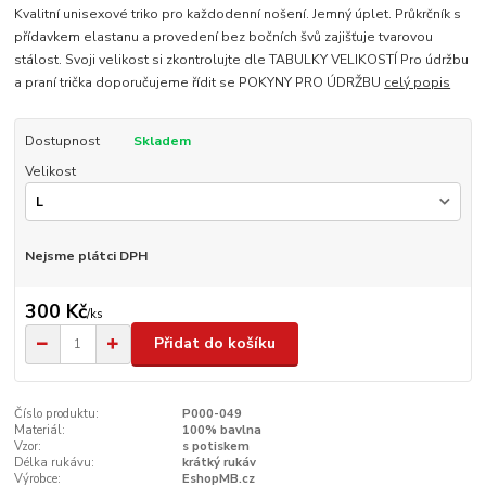
Kvalitní unisexové triko pro každodenní nošení. Jemný úplet. Průkrčník s
přídavkem elastanu a provedení bez bočních švů zajišťuje tvarovou
stálost. Svoji velikost si zkontrolujte dle TABULKY VELIKOSTÍ Pro údržbu
a praní trička doporučujeme řídit se POKYNY PRO ÚDRŽBU
celý popis
Dostupnost
Skladem
Velikost
Nejsme plátci DPH
300 Kč
/
ks
Přidat do košíku
Číslo produktu:
P000-049
Materiál:
100% bavlna
Vzor:
s potiskem
Délka rukávu:
krátký rukáv
Výrobce:
EshopMB.cz