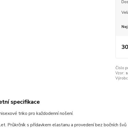
Dos
Vel
Nej
30
Číslo p
Vzor:
s
Výrobc
tní specifikace
unisexové triko pro každodenní nošení.
et. Průkrčník s přídavkem elastanu a provedení bez bočních švů z