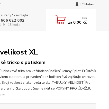
ZE
Přihlášení
 si rady? Zavolejte.
0
ks
 606 622 002
za
0,00 Kč
á, 9 - 18 hod.)
velikost XL
ké tričko s potiskem
í unisexové triko pro každodenní nošení. Jemný úplet. Průkrčník
avkem elastanu a provedení bez bočních švů zajišťuje tvarovou
t. Svoji velikost si zkontrolujte dle TABULKY VELIKOSTÍ Pro
 a praní trička doporučujeme řídit se POKYNY PRO ÚDRŽBU
opis