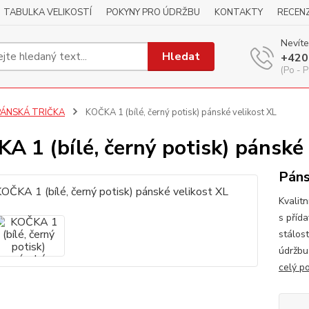
TABULKA VELIKOSTÍ
POKYNY PRO ÚDRŽBU
KONTAKTY
RECEN
Nevíte
Hledat
+420
(Po - P
PÁNSKÁ TRIČKA
KOČKA 1 (bílé, černý potisk) pánské velikost XL
A 1 (bílé, černý potisk) pánské 
Páns
Kvalitn
s příd
stálos
údržbu
celý p