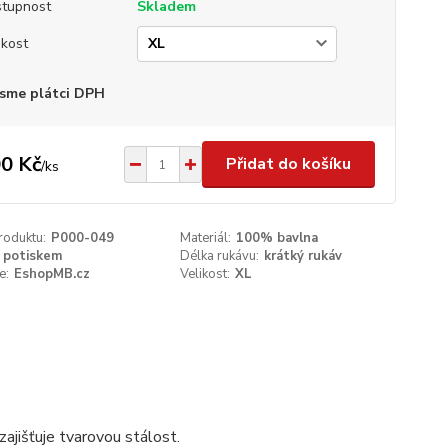
tupnost
Skladem
ikost
sme plátci DPH
0 Kč
Přidat do košíku
/
ks
roduktu:
P000-049
Materiál:
100% bavlna
 potiskem
Délka rukávu:
krátký rukáv
e:
EshopMB.cz
Velikost:
XL
ajišťuje tvarovou stálost.