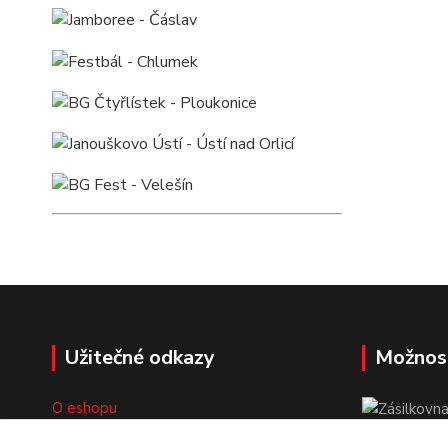
Užitečné odkazy
Možnos
O eshopu
Doprava a platba