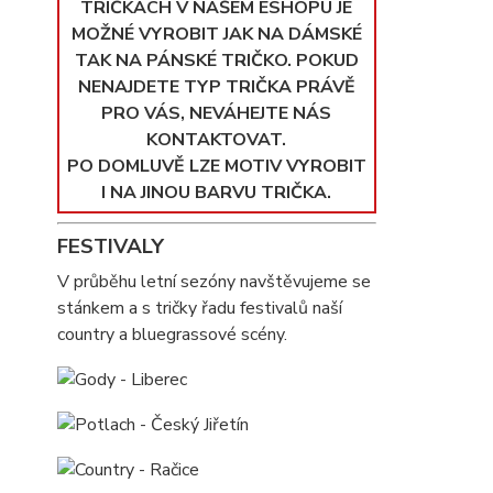
TRIČKÁCH V NAŠEM ESHOPU JE
MOŽNÉ VYROBIT JAK NA DÁMSKÉ
TAK NA PÁNSKÉ TRIČKO. POKUD
NENAJDETE TYP TRIČKA PRÁVĚ
PRO VÁS, NEVÁHEJTE NÁS
KONTAKTOVAT.
PO DOMLUVĚ LZE MOTIV VYROBIT
I NA JINOU BARVU TRIČKA.
FESTIVALY
V průběhu letní sezóny navštěvujeme se
stánkem a s tričky řadu festivalů naší
country a bluegrassové scény.