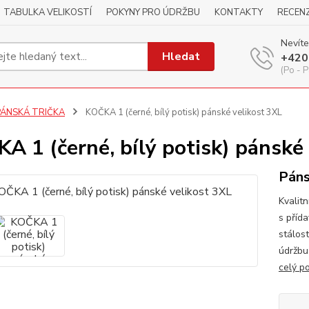
TABULKA VELIKOSTÍ
POKYNY PRO ÚDRŽBU
KONTAKTY
RECEN
Nevíte
Hledat
+420
(Po - P
PÁNSKÁ TRIČKA
KOČKA 1 (černé, bílý potisk) pánské velikost 3XL
A 1 (černé, bílý potisk) pánské
Páns
Kvalitn
s příd
stálos
údržbu
celý p