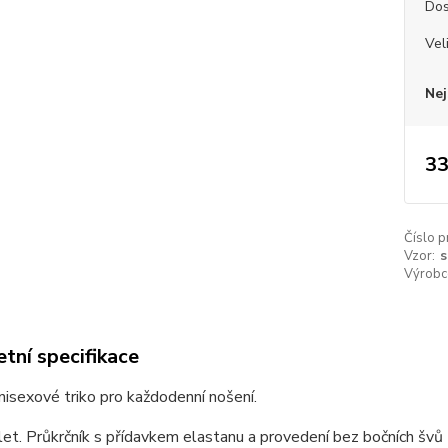
Dos
Vel
Nej
33
Číslo p
Vzor:
s
Výrobc
tní specifikace
unisexové triko pro každodenní nošení.
et. Průkrčník s přídavkem elastanu a provedení bez bočních švů z