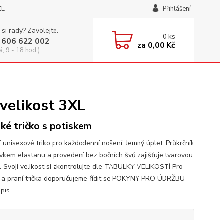
ZE
Přihlášení
 si rady? Zavolejte.
0
ks
 606 622 002
za
0,00 Kč
á, 9 - 18 hod.)
 velikost 3XL
ké tričko s potiskem
í unisexové triko pro každodenní nošení. Jemný úplet. Průkrčník
avkem elastanu a provedení bez bočních švů zajišťuje tvarovou
t. Svoji velikost si zkontrolujte dle TABULKY VELIKOSTÍ Pro
 a praní trička doporučujeme řídit se POKYNY PRO ÚDRŽBU
opis