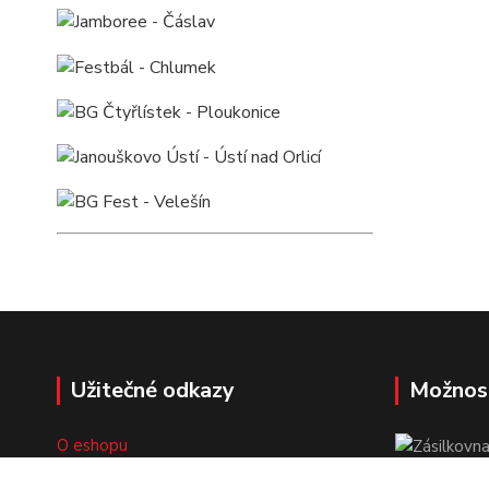
Užitečné odkazy
Možnos
O eshopu
Doprava a platba