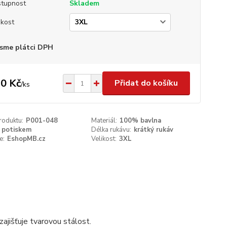
tupnost
Skladem
ikost
sme plátci DPH
0 Kč
Přidat do košíku
/
ks
roduktu:
P001-048
Materiál:
100% bavlna
 potiskem
Délka rukávu:
krátký rukáv
e:
EshopMB.cz
Velikost:
3XL
ajišťuje tvarovou stálost.