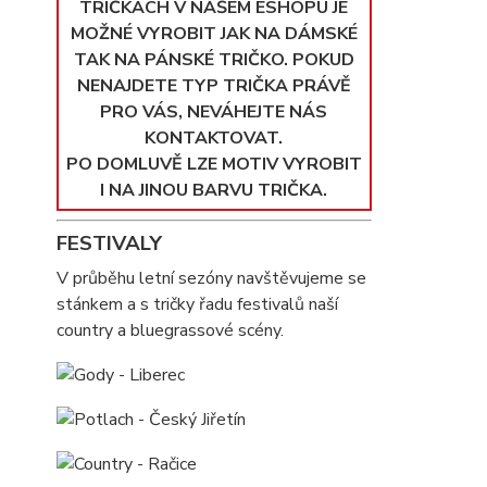
TRIČKÁCH V NAŠEM ESHOPU JE
MOŽNÉ VYROBIT JAK NA DÁMSKÉ
TAK NA PÁNSKÉ TRIČKO. POKUD
NENAJDETE TYP TRIČKA PRÁVĚ
PRO VÁS, NEVÁHEJTE NÁS
KONTAKTOVAT.
PO DOMLUVĚ LZE MOTIV VYROBIT
I NA JINOU BARVU TRIČKA.
FESTIVALY
V průběhu letní sezóny navštěvujeme se
stánkem a s tričky řadu festivalů naší
country a bluegrassové scény.