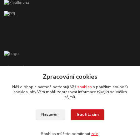
Zákaznická podpora EshopMB.cz
+420 606 622 002
Zpracování cookies
(Po - Pá, 9 - 18 hod.)
Náš e-shop a partneři potřebují Váš
souhlas
s použitím souborů
cookies, aby Vám mohli zobrazovat informace týkající se Vašich
eshopmb@seznam.cz
zájmů.
Souhlasím
Nastavení
Souhlas můžete odmítnout
zde
.
© Copyright 2024 Martha Black