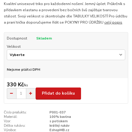
Kvalitní unisexové triko pro každodenní nošení. Jemný úplet. Průkrčník s
přídavkem elastanu a provedení bez bočních švů zajišťuje tvarovou
stálost. Svoji velikost si zkontrolujte dle TABULKY VELIKOSTÍ Pro údržbu
a praní trička doporučujeme řídit se POKYNY PRO ÚDRŽBU
celý popis
Dostupnost
Skladem
Velikost
Nejsme plátci DPH
330 Kč
/
ks
Přidat do košíku
Číslo produktu:
P001-037
Materiál:
100% bavlna
Vzor:
s potiskem
Délka rukávu:
krátký rukáv
Výrobce:
EshopMB.cz