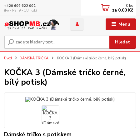
0
ks
+420 606 622 002
za
0,00 Kč
(Po - Pá, 9 - 18 hod.)
Menu
Hledat
Úvod
DÁMSKÁ TRIČKA
KOČKA 3 (Dámské tričko černé, bílý potisk)
KOČKA 3 (Dámské tričko černé,
bílý potisk)
Dámské tričko s potiskem