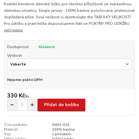
Kvalitní trendové dámské tričko pro všechny příležitosti se zvýrazněnou
dámskou siluetou. Single jersey - 100% bavlna, poločesaná, prstencově
dopřádaná příze. Svoji velikost si zkontrolujte dle TABULKY VELIKOSTÍ
Pro údržbu a praní trička doporučujeme řídit se POKYNY PRO ÚDRŽBU
celý popis
Dostupnost
Skladem
Velikost
Nejsme plátci DPH
330 Kč
/
ks
Přidat do košíku
Číslo produktu:
D001-015
Materiál:
100% bavlna
Vzor:
s potiskem
Délka rukávu:
krátký rukáv