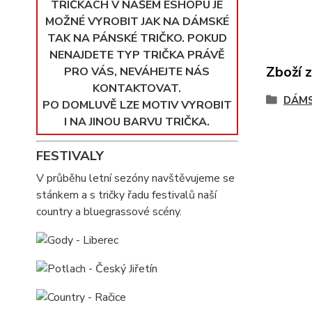
TRIČKÁCH V NAŠEM ESHOPU JE
MOŽNÉ VYROBIT JAK NA DÁMSKÉ
TAK NA PÁNSKÉ TRIČKO. POKUD
NENAJDETE TYP TRIČKA PRÁVĚ
Zboží 
PRO VÁS, NEVÁHEJTE NÁS
KONTAKTOVAT.
DÁMS
PO DOMLUVĚ LZE MOTIV VYROBIT
I NA JINOU BARVU TRIČKA.
FESTIVALY
V průběhu letní sezóny navštěvujeme se
stánkem a s tričky řadu festivalů naší
country a bluegrassové scény.