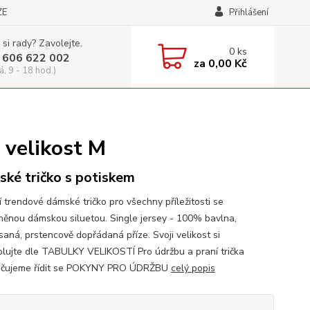
ZE
Přihlášení
 si rady? Zavolejte.
0
ks
 606 622 002
za
0,00 Kč
á, 9 - 18 hod.)
 velikost M
ké tričko s potiskem
í trendové dámské tričko pro všechny příležitosti se
něnou dámskou siluetou. Single jersey - 100% bavlna,
saná, prstencově dopřádaná příze. Svoji velikost si
olujte dle TABULKY VELIKOSTÍ Pro údržbu a praní trička
učujeme řídit se POKYNY PRO ÚDRŽBU
celý popis