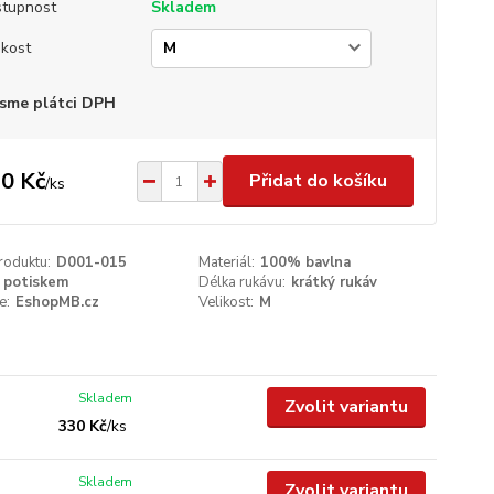
tupnost
Skladem
ikost
sme plátci DPH
0 Kč
Přidat do košíku
/
ks
roduktu:
D001-015
Materiál:
100% bavlna
 potiskem
Délka rukávu:
krátký rukáv
e:
EshopMB.cz
Velikost:
M
Skladem
Zvolit variantu
330 Kč
/
ks
Skladem
Zvolit variantu