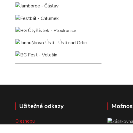
Užitečné odkazy
Možnos
O eshopu
Doprava a platba