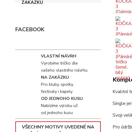
FACEBOOK
VLASTNÍ NÁVRH
Vyrobíme tričko dle
vašeho vlastního návrhu
NA ZAKÁZKU
Komple
Pro kluby, spolky,
festivaly i kapely
Kvalitní 
OD JEDNOHO KUSU
Single je
Nabízíme výrobu už
od jednoho kusu
Svoji vel
VŠECHNY MOTIVY UVEDENÉ NA
Pro údržb