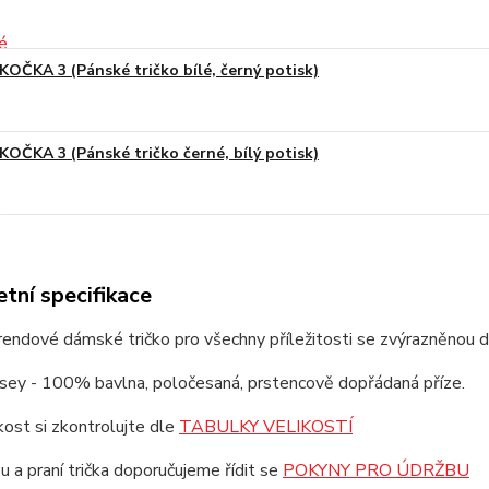
KOČKA 3 (Pánské tričko bílé, černý potisk)
KOČKA 3 (Pánské tričko černé, bílý potisk)
tní specifikace
trendové dámské tričko pro všechny příležitosti se zvýrazněnou 
rsey - 100% bavlna, poločesaná, prstencově dopřádaná příze.
ikost si zkontrolujte dle
TABULKY VELIKOSTÍ
u a praní trička doporučujeme řídit se
POKYNY PRO ÚDRŽBU