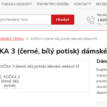
TABULKA VELIKOSTÍ
POKYNY PRO ÚDRŽBU
KONTAKTY
RECEN
Nevíte
Hledat
+420
(Po - P
DÁMSKÁ TRIČKA
KOČKA 3 (černé, bílý potisk) dámské velikost M
A 3 (černé, bílý potisk) dámské
Dáms
Kvalitn
zvýraz
poloče
zkontr
dopor