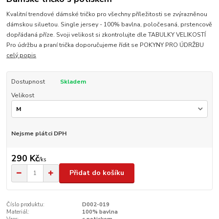
Kvalitní trendové dámské tričko pro všechny příležitosti se zvýrazněnou
dámskou siluetou. Single jersey - 100% bavlna, poločesaná, prstencově
dopřádaná příze. Svoji velikost si zkontrolujte dle TABULKY VELIKOSTÍ
Pro údržbu a praní trička doporučujeme řídit se POKYNY PRO ÚDRŽBU
celý popis
Dostupnost
Skladem
Velikost
Nejsme plátci DPH
290 Kč
/
ks
Přidat do košíku
Číslo produktu:
D002-019
Materiál:
100% bavlna