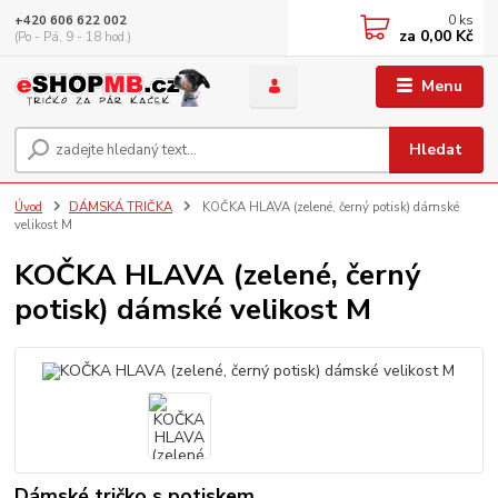
0
ks
+420 606 622 002
za
0,00 Kč
(Po - Pá, 9 - 18 hod.)
Menu
Hledat
Úvod
DÁMSKÁ TRIČKA
KOČKA HLAVA (zelené, černý potisk) dámské
velikost M
KOČKA HLAVA (zelené, černý
potisk) dámské velikost M
Dámské tričko s potiskem