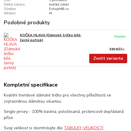
Vzor:
s potiskem
Délka rukávu:
krátký rukáv
Výrobce:
EshopMB.cz
Velikost:
M
Podobné produkty
KOČKA HLAVA (Dámské tričko bílé,
Skladem
černý potisk)
330 Kč
/
ks
Zvolit variantu
Kompletní specifikace
Kvalitní trendové dámské tričko pro všechny příležitosti se
zvýrazněnou dámskou siluetou.
Single jersey - 100% bavlna, poločesaná, prstencově dopřádaná
příze.
Svoji velikost si zkontrolujte dle
TABULKY VELIKOSTÍ