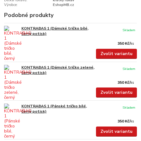
Délka rukávu:
krátký rukáv
Výrobce:
EshopMB.cz
Podobné produkty
KONTRABAS 1 (Dámské tričko bílé,
Skladem
černý potisk)
350 Kč
/
ks
Zvolit variantu
KONTRABAS 1 (Dámské tričko zelené,
Skladem
černý potisk)
350 Kč
/
ks
Zvolit variantu
KONTRABAS 1 (Pánské tričko bílé,
Skladem
černý potisk)
350 Kč
/
ks
Zvolit variantu