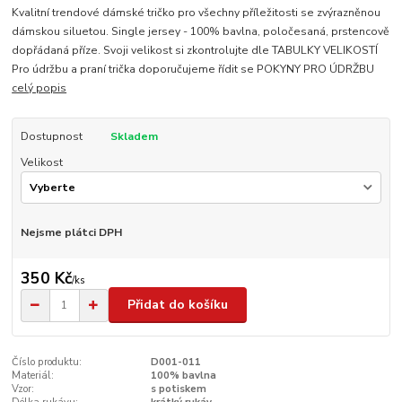
Kvalitní trendové dámské tričko pro všechny příležitosti se zvýrazněnou
dámskou siluetou. Single jersey - 100% bavlna, poločesaná, prstencově
dopřádaná příze. Svoji velikost si zkontrolujte dle TABULKY VELIKOSTÍ
Pro údržbu a praní trička doporučujeme řídit se POKYNY PRO ÚDRŽBU
celý popis
Dostupnost
Skladem
Velikost
Nejsme plátci DPH
350 Kč
/
ks
Přidat do košíku
Číslo produktu:
D001-011
Materiál:
100% bavlna
Vzor:
s potiskem