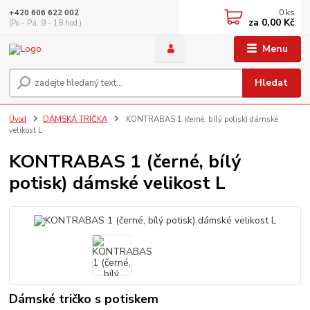
0
ks
+420 606 622 002
za
0,00 Kč
(Po - Pá, 9 - 18 hod.)
Menu
Hledat
Úvod
DÁMSKÁ TRIČKA
KONTRABAS 1 (černé, bílý potisk) dámské
velikost L
KONTRABAS 1 (černé, bílý
potisk) dámské velikost L
Dámské tričko s potiskem