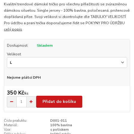
Kvalitní trendové dámské tričko pro všechny příležitosti se zvýrazněnou
dámskou siluetou. Single jersey - 100% bavlna, poločesaná, prstencově
dopřádaná příze. Svoji velikost si zkontrolujte dle TABULKY VELIKOSTÍ
Pro údržbu a praní trička doporučujeme řídit se POKYNY PRO ÚDRŽBU
celý popis
Dostupnost
Skladem
Velikost
Nejsme plátci DPH
350 Kč
/
ks
Přidat do košíku
Číslo produktu:
D001-011
Materiál:
100% bavlna
Vzor:
s potiskem