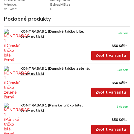
Délka rukávu:
krátký rukáv
Výrobce:
EshopMB.cz
Velikost:
L
Podobné produkty
KONTRABAS 1 (Dámské tričko bílé,
Skladem
černý potisk)
350 Kč
/
ks
Zvolit variantu
KONTRABAS 1 (Dámské tričko zelené,
Skladem
černý potisk)
350 Kč
/
ks
Zvolit variantu
KONTRABAS 1 (Pánské tričko bílé,
Skladem
černý potisk)
350 Kč
/
ks
Zvolit variantu