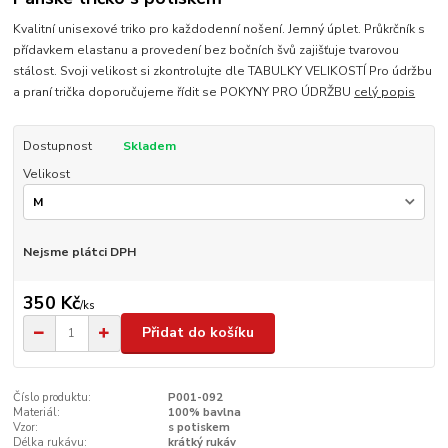
Kvalitní unisexové triko pro každodenní nošení. Jemný úplet. Průkrčník s
přídavkem elastanu a provedení bez bočních švů zajišťuje tvarovou
stálost. Svoji velikost si zkontrolujte dle TABULKY VELIKOSTÍ Pro údržbu
a praní trička doporučujeme řídit se POKYNY PRO ÚDRŽBU
celý popis
Dostupnost
Skladem
Velikost
Nejsme plátci DPH
350 Kč
/
ks
Přidat do košíku
Číslo produktu:
P001-092
Materiál:
100% bavlna
Vzor:
s potiskem
Délka rukávu:
krátký rukáv