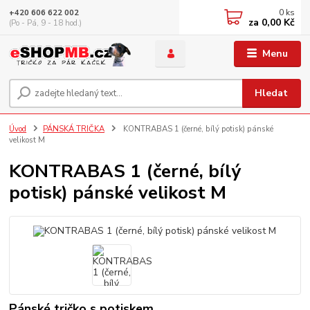
0
ks
+420 606 622 002
za
0,00 Kč
(Po - Pá, 9 - 18 hod.)
Menu
Hledat
Úvod
PÁNSKÁ TRIČKA
KONTRABAS 1 (černé, bílý potisk) pánské
velikost M
KONTRABAS 1 (černé, bílý
potisk) pánské velikost M
Pánské tričko s potiskem