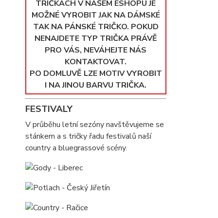
TRIČKÁCH V NAŠEM ESHOPU JE
MOŽNÉ VYROBIT JAK NA DÁMSKÉ
TAK NA PÁNSKÉ TRIČKO. POKUD
NENAJDETE TYP TRIČKA PRÁVĚ
PRO VÁS, NEVÁHEJTE NÁS
KONTAKTOVAT.
PO DOMLUVĚ LZE MOTIV VYROBIT
I NA JINOU BARVU TRIČKA.
FESTIVALY
V průběhu letní sezóny navštěvujeme se
stánkem a s tričky řadu festivalů naší
country a bluegrassové scény.