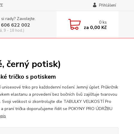
ZE
Přihlášení
 si rady? Zavolejte.
0
ks
 606 622 002
za
0,00 Kč
á, 9 - 18 hod.)
 černý potisk)
ké tričko s potiskem
í unisexové triko pro každodenní nošení. Jemný úplet. Průkrčník
avkem elastanu a provedení bez bočních švů zajišťuje tvarovou
t. Svoji velikost si zkontrolujte dle TABULKY VELIKOSTÍ Pro
 a praní trička doporučujeme řídit se POKYNY PRO ÚDRŽBU
opis