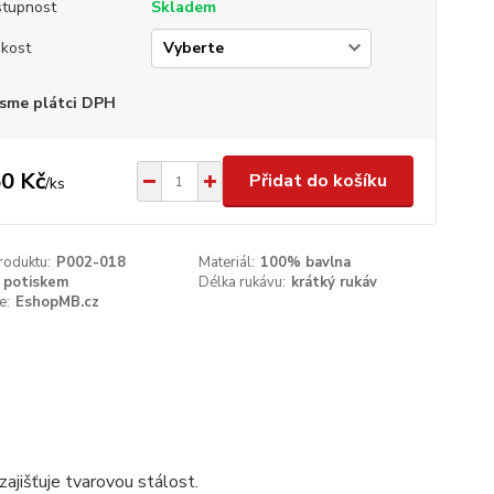
tupnost
Skladem
ikost
sme plátci DPH
0 Kč
Přidat do košíku
/
ks
roduktu:
P002-018
Materiál:
100% bavlna
 potiskem
Délka rukávu:
krátký rukáv
e:
EshopMB.cz
ajišťuje tvarovou stálost.