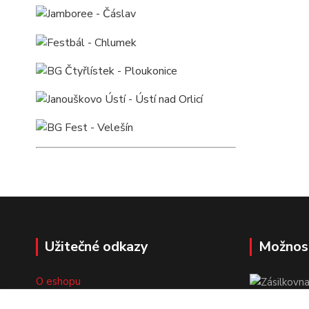
Užitečné odkazy
Možnos
O eshopu
Doprava a platba