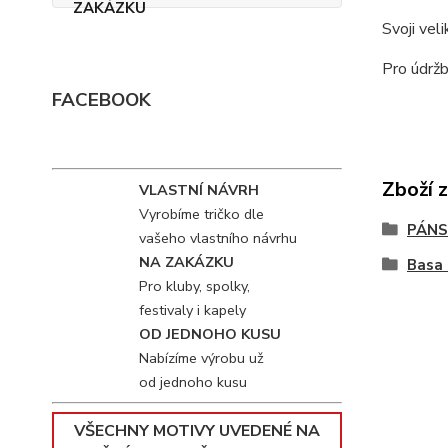
Svoji vel
Pro údržb
FACEBOOK
Zboží 
VLASTNÍ NÁVRH
Vyrobíme tričko dle
PÁNS
vašeho vlastního návrhu
NA ZAKÁZKU
Basa 
Pro kluby, spolky,
festivaly i kapely
OD JEDNOHO KUSU
Nabízíme výrobu už
od jednoho kusu
VŠECHNY MOTIVY UVEDENÉ NA