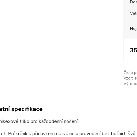
Dos
Vel
Nej
35
Číslo p
Vzor:
s
Výrobc
tní specifikace
unisexové triko pro každodenní nošení.
et. Průkrčník s přídavkem elastanu a provedení bez bočních švů z