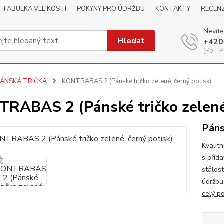
TABULKA VELIKOSTÍ
POKYNY PRO ÚDRŽBU
KONTAKTY
RECEN
Nevíte
Hledat
+420
(Po - P
PÁNSKÁ TRIČKA
KONTRABAS 2 (Pánské tričko zelené, černý potisk)
RABAS 2 (Pánské tričko zelené,
Páns
Kvalitn
s příd
stálos
údržbu
celý p