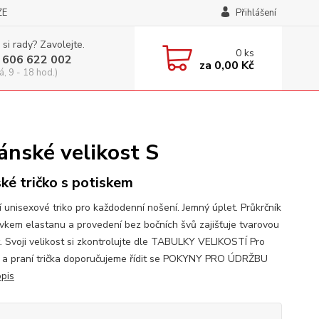
ZE
Přihlášení
 si rady? Zavolejte.
0
ks
 606 622 002
za
0,00 Kč
á, 9 - 18 hod.)
ánské velikost S
ké tričko s potiskem
í unisexové triko pro každodenní nošení. Jemný úplet. Průkrčník
avkem elastanu a provedení bez bočních švů zajišťuje tvarovou
t. Svoji velikost si zkontrolujte dle TABULKY VELIKOSTÍ Pro
 a praní trička doporučujeme řídit se POKYNY PRO ÚDRŽBU
opis