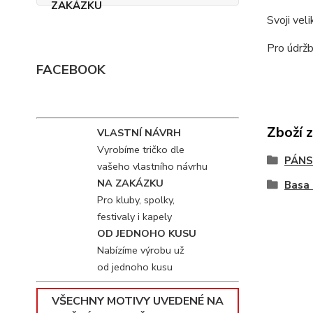
Svoji vel
Pro údržb
FACEBOOK
Zboží 
VLASTNÍ NÁVRH
Vyrobíme tričko dle
PÁNS
vašeho vlastního návrhu
NA ZAKÁZKU
Basa 
Pro kluby, spolky,
festivaly i kapely
OD JEDNOHO KUSU
Nabízíme výrobu už
od jednoho kusu
VŠECHNY MOTIVY UVEDENÉ NA