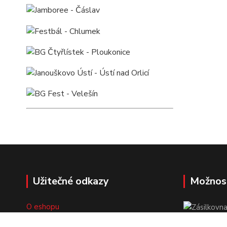
Užitečné odkazy
Možnos
O eshopu
Doprava a platba