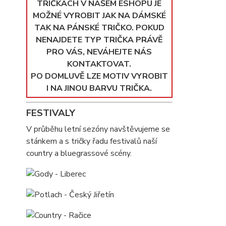
TRIČKÁCH V NAŠEM ESHOPU JE
MOŽNÉ VYROBIT JAK NA DÁMSKÉ
TAK NA PÁNSKÉ TRIČKO. POKUD
NENAJDETE TYP TRIČKA PRÁVĚ
PRO VÁS, NEVÁHEJTE NÁS
KONTAKTOVAT.
PO DOMLUVĚ LZE MOTIV VYROBIT
I NA JINOU BARVU TRIČKA.
FESTIVALY
V průběhu letní sezóny navštěvujeme se
stánkem a s tričky řadu festivalů naší
country a bluegrassové scény.