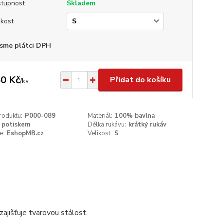
tupnost
Skladem
ikost
sme plátci DPH
0 Kč
Přidat do košíku
/
ks
roduktu:
P000-089
Materiál:
100% bavlna
 potiskem
Délka rukávu:
krátký rukáv
e:
EshopMB.cz
Velikost:
S
ajišťuje tvarovou stálost.