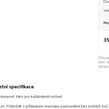
Dos
Vel
Nej
35
Číslo p
Vzor:
s
Výrobc
tní specifikace
unisexové triko pro každodenní nošení.
et. Průkrčník s přídavkem elastanu a provedení bez bočních švů z