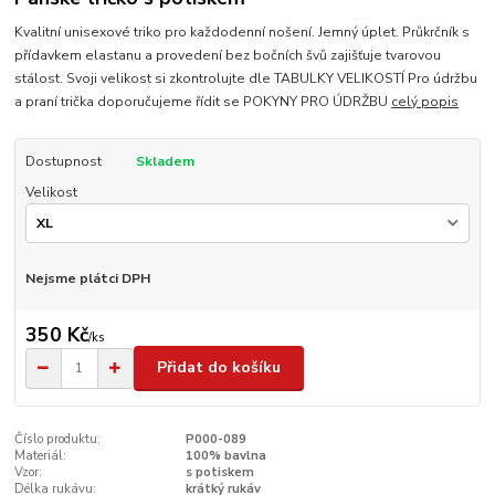
Kvalitní unisexové triko pro každodenní nošení. Jemný úplet. Průkrčník s
přídavkem elastanu a provedení bez bočních švů zajišťuje tvarovou
stálost. Svoji velikost si zkontrolujte dle TABULKY VELIKOSTÍ Pro údržbu
a praní trička doporučujeme řídit se POKYNY PRO ÚDRŽBU
celý popis
Dostupnost
Skladem
Velikost
Nejsme plátci DPH
350 Kč
/
ks
Přidat do košíku
Číslo produktu:
P000-089
Materiál:
100% bavlna
Vzor:
s potiskem
Délka rukávu:
krátký rukáv