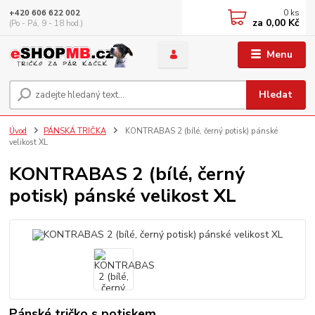
0
ks
+420 606 622 002
za
0,00 Kč
(Po - Pá, 9 - 18 hod.)
Menu
Hledat
Úvod
PÁNSKÁ TRIČKA
KONTRABAS 2 (bílé, černý potisk) pánské
velikost XL
KONTRABAS 2 (bílé, černý
potisk) pánské velikost XL
Pánské tričko s potiskem