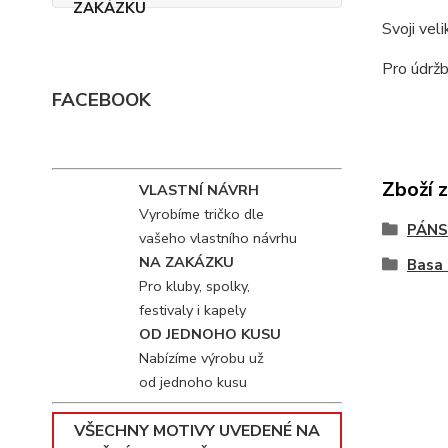
Svoji vel
Pro údržb
FACEBOOK
Zboží 
VLASTNÍ NÁVRH
Vyrobíme tričko dle
PÁNS
vašeho vlastního návrhu
NA ZAKÁZKU
Basa 
Pro kluby, spolky,
festivaly i kapely
OD JEDNOHO KUSU
Nabízíme výrobu už
od jednoho kusu
VŠECHNY MOTIVY UVEDENÉ NA