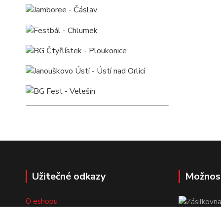
Užitečné odkazy
Možnos
O eshopu
Doprava a platba