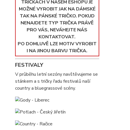
TRIČKÁCH V NAŠEM ESHOPU JE
MOŽNÉ VYROBIT JAK NA DÁMSKÉ
TAK NA PÁNSKÉ TRIČKO. POKUD
NENAJDETE TYP TRIČKA PRÁVĚ
PRO VÁS, NEVÁHEJTE NÁS
KONTAKTOVAT.
PO DOMLUVĚ LZE MOTIV VYROBIT
I NA JINOU BARVU TRIČKA.
FESTIVALY
V průběhu letní sezóny navštěvujeme se
stánkem a s tričky řadu festivalů naší
country a bluegrassové scény.