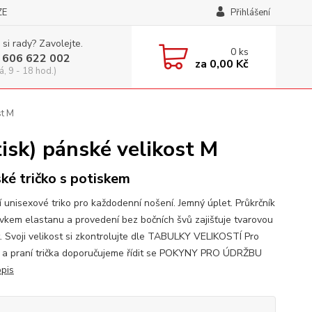
ZE
Přihlášení
 si rady? Zavolejte.
0
ks
 606 622 002
za
0,00 Kč
á, 9 - 18 hod.)
st M
sk) pánské velikost M
ké tričko s potiskem
í unisexové triko pro každodenní nošení. Jemný úplet. Průkrčník
avkem elastanu a provedení bez bočních švů zajišťuje tvarovou
t. Svoji velikost si zkontrolujte dle TABULKY VELIKOSTÍ Pro
 a praní trička doporučujeme řídit se POKYNY PRO ÚDRŽBU
opis