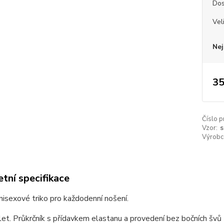
Dos
Vel
Nej
35
Číslo p
Vzor:
s
Výrobc
tní specifikace
unisexové triko pro každodenní nošení.
et. Průkrčník s přídavkem elastanu a provedení bez bočních švů z