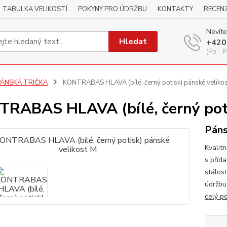
TABULKA VELIKOSTÍ
POKYNY PRO ÚDRŽBU
KONTAKTY
RECEN
Nevíte
Hledat
+420
(Po - P
PÁNSKÁ TRIČKA
KONTRABAS HLAVA (bílé, černý potisk) pánské veliko
RABAS HLAVA (bílé, černý poti
Páns
Kvalitn
s příd
stálos
údržbu
celý p