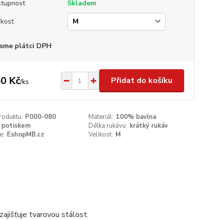
tupnost
Skladem
ikost
sme plátci DPH
0 Kč
Přidat do košíku
/
ks
roduktu:
P000-080
Materiál:
100% bavlna
 potiskem
Délka rukávu:
krátký rukáv
e:
EshopMB.cz
Velikost:
M
ajišťuje tvarovou stálost.