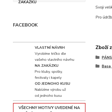
Svoji vel
Pro údržb
FACEBOOK
Zboží 
VLASTNÍ NÁVRH
Vyrobíme tričko dle
PÁNS
vašeho vlastního návrhu
NA ZAKÁZKU
Basa 
Pro kluby, spolky,
festivaly i kapely
OD JEDNOHO KUSU
Nabízíme výrobu už
od jednoho kusu
VŠECHNY MOTIVY UVEDENÉ NA