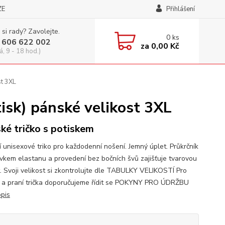
ZE
Přihlášení
 si rady? Zavolejte.
0
ks
 606 622 002
za
0,00 Kč
á, 9 - 18 hod.)
t 3XL
sk) pánské velikost 3XL
ké tričko s potiskem
í unisexové triko pro každodenní nošení. Jemný úplet. Průkrčník
avkem elastanu a provedení bez bočních švů zajišťuje tvarovou
t. Svoji velikost si zkontrolujte dle TABULKY VELIKOSTÍ Pro
 a praní trička doporučujeme řídit se POKYNY PRO ÚDRŽBU
opis