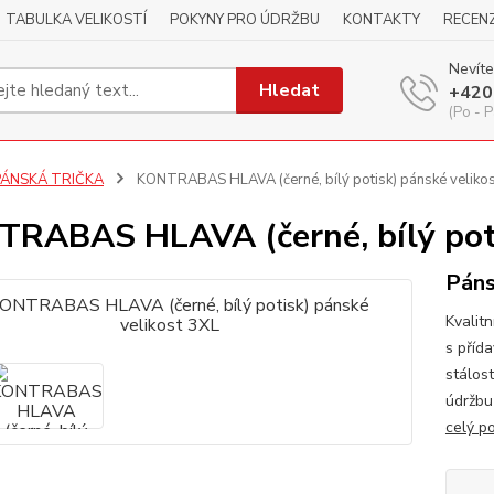
TABULKA VELIKOSTÍ
POKYNY PRO ÚDRŽBU
KONTAKTY
RECEN
Nevíte
Hledat
+420
(Po - P
PÁNSKÁ TRIČKA
KONTRABAS HLAVA (černé, bílý potisk) pánské velikos
RABAS HLAVA (černé, bílý poti
Páns
Kvalitn
s příd
stálos
údržbu
celý p