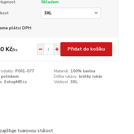
tupnost
Skladem
ikost
sme plátci DPH
0 Kč
Přidat do košíku
/
ks
roduktu:
P001-077
Materiál:
100% bavlna
 potiskem
Délka rukávu:
krátký rukáv
e:
EshopMB.cz
Velikost:
3XL
ajišťuje tvarovou stálost.