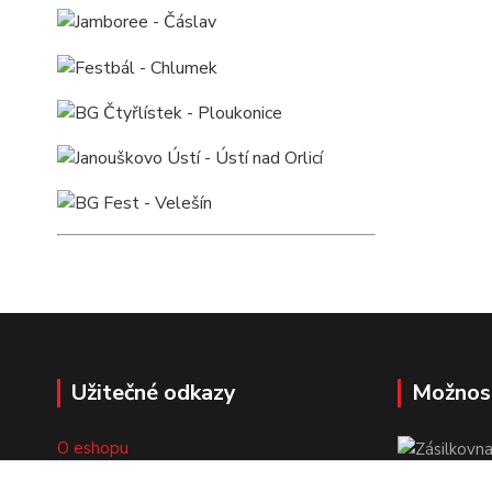
Užitečné odkazy
Možnos
O eshopu
Doprava a platba