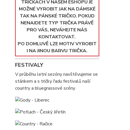
TRIČKÁCH V NAŠEM ESHOPU JE
MOŽNÉ VYROBIT JAK NA DÁMSKÉ
TAK NA PÁNSKÉ TRIČKO. POKUD
NENAJDETE TYP TRIČKA PRÁVĚ
PRO VÁS, NEVÁHEJTE NÁS
KONTAKTOVAT.
PO DOMLUVĚ LZE MOTIV VYROBIT
I NA JINOU BARVU TRIČKA.
FESTIVALY
V průběhu letní sezóny navštěvujeme se
stánkem a s tričky řadu festivalů naší
country a bluegrassové scény.