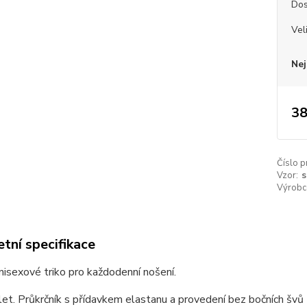
Dos
Vel
Nej
38
Číslo p
Vzor:
s
Výrobc
tní specifikace
unisexové triko pro každodenní nošení.
et. Průkrčník s přídavkem elastanu a provedení bez bočních švů z