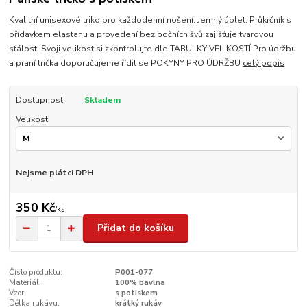
Kvalitní unisexové triko pro každodenní nošení. Jemný úplet. Průkrčník s
přídavkem elastanu a provedení bez bočních švů zajišťuje tvarovou
stálost. Svoji velikost si zkontrolujte dle TABULKY VELIKOSTÍ Pro údržbu
a praní trička doporučujeme řídit se POKYNY PRO ÚDRŽBU
celý popis
Dostupnost
Skladem
Velikost
Nejsme plátci DPH
350 Kč
/
ks
Přidat do košíku
Číslo produktu:
P001-077
Materiál:
100% bavlna
Vzor:
s potiskem
Délka rukávu:
krátký rukáv