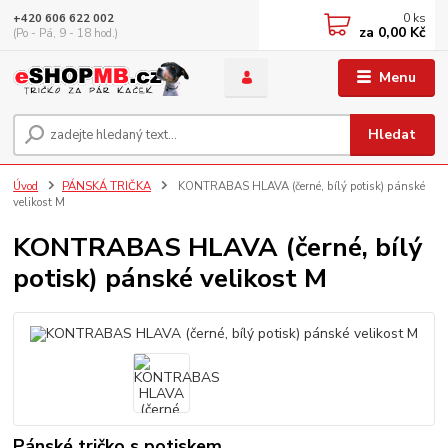
0
ks
+420 606 622 002
za
0,00 Kč
(Po - Pá, 9 - 18 hod.)
Menu
Hledat
Úvod
PÁNSKÁ TRIČKA
KONTRABAS HLAVA (černé, bílý potisk) pánské
velikost M
KONTRABAS HLAVA (černé, bílý
potisk) pánské velikost M
Pánské tričko s potiskem