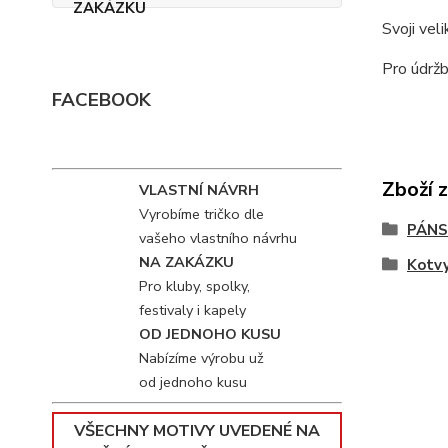
Svoji vel
Pro údržb
FACEBOOK
Zboží 
VLASTNÍ NÁVRH
Vyrobíme tričko dle
PÁNS
vašeho vlastního návrhu
NA ZAKÁZKU
Kotv
Pro kluby, spolky,
festivaly i kapely
OD JEDNOHO KUSU
Nabízíme výrobu už
od jednoho kusu
VŠECHNY MOTIVY UVEDENÉ NA