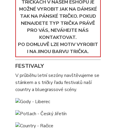
TRIČKÁCH V NAŠEM ESHOPU JE
MOŽNÉ VYROBIT JAK NA DÁMSKÉ
TAK NA PÁNSKÉ TRIČKO. POKUD
NENAJDETE TYP TRIČKA PRÁVĚ
PRO VÁS, NEVÁHEJTE NÁS
KONTAKTOVAT.
PO DOMLUVĚ LZE MOTIV VYROBIT
I NA JINOU BARVU TRIČKA.
FESTIVALY
V průběhu letní sezóny navštěvujeme se
stánkem a s tričky řadu festivalů naší
country a bluegrassové scény.