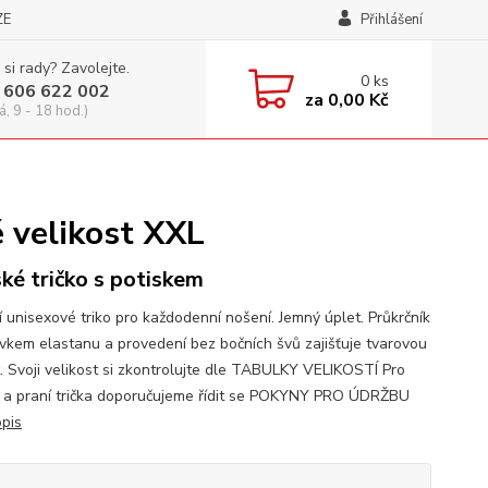
ZE
Přihlášení
 si rady? Zavolejte.
0
ks
 606 622 002
za
0,00 Kč
á, 9 - 18 hod.)
 velikost XXL
ké tričko s potiskem
í unisexové triko pro každodenní nošení. Jemný úplet. Průkrčník
avkem elastanu a provedení bez bočních švů zajišťuje tvarovou
t. Svoji velikost si zkontrolujte dle TABULKY VELIKOSTÍ Pro
 a praní trička doporučujeme řídit se POKYNY PRO ÚDRŽBU
opis