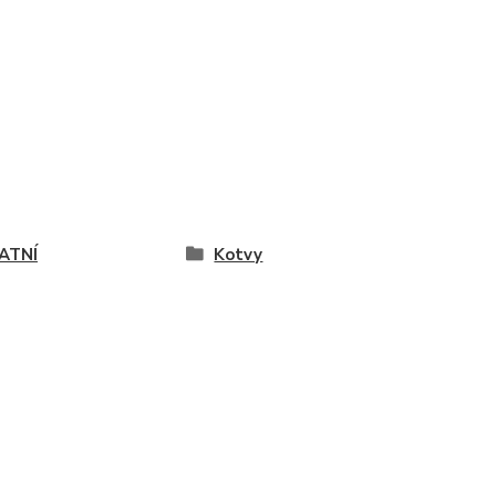
ATNÍ
Kotvy