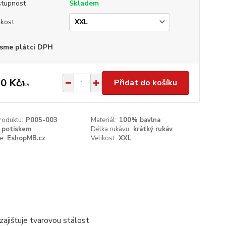
tupnost
Skladem
ikost
sme plátci DPH
0 Kč
Přidat do košíku
/
ks
roduktu:
P005-003
Materiál:
100% bavlna
 potiskem
Délka rukávu:
krátký rukáv
e:
EshopMB.cz
Velikost:
XXL
ajišťuje tvarovou stálost.