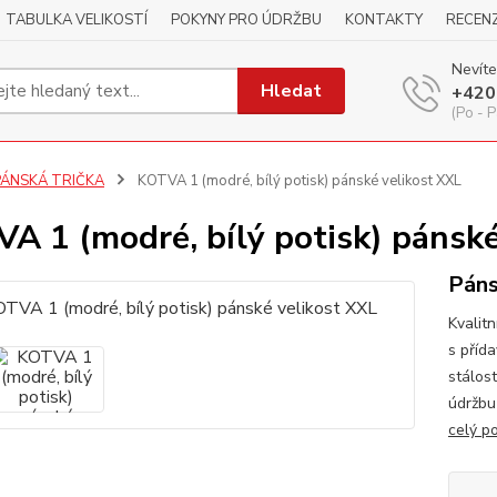
TABULKA VELIKOSTÍ
POKYNY PRO ÚDRŽBU
KONTAKTY
RECEN
Nevíte
Hledat
+420
(Po - P
PÁNSKÁ TRIČKA
KOTVA 1 (modré, bílý potisk) pánské velikost XXL
A 1 (modré, bílý potisk) pánské
Páns
Kvalitn
s příd
stálos
údržbu
celý p