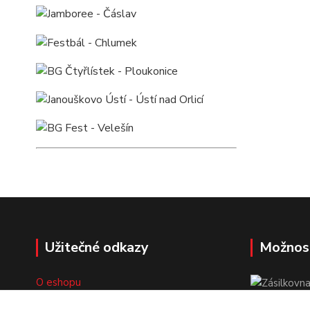
Užitečné odkazy
Možnos
O eshopu
Doprava a platba