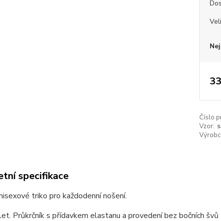
Dos
Vel
Nej
33
Číslo p
Vzor:
s
Výrobc
tní specifikace
unisexové triko pro každodenní nošení.
et. Průkrčník s přídavkem elastanu a provedení bez bočních švů z