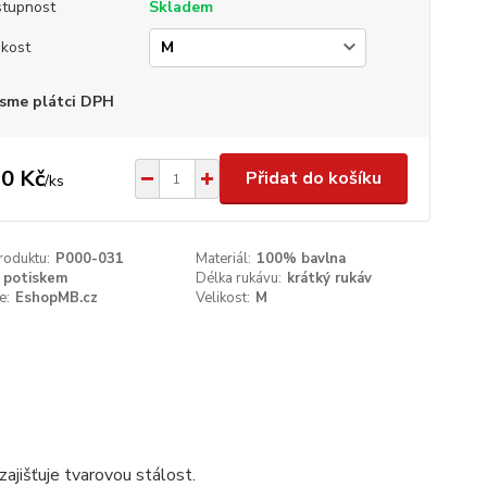
tupnost
Skladem
ikost
sme plátci DPH
0 Kč
Přidat do košíku
/
ks
roduktu:
P000-031
Materiál:
100% bavlna
 potiskem
Délka rukávu:
krátký rukáv
e:
EshopMB.cz
Velikost:
M
ajišťuje tvarovou stálost.