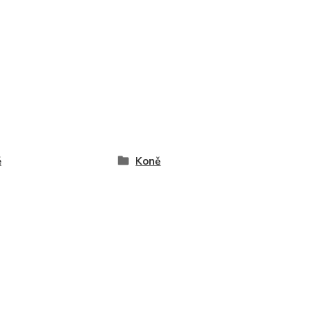
ě
Koně