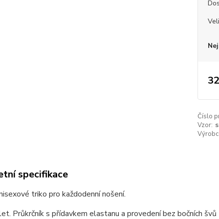
Dos
Vel
Nej
32
Číslo p
Vzor:
s
Výrobc
tní specifikace
unisexové triko pro každodenní nošení.
et. Průkrčník s přídavkem elastanu a provedení bez bočních švů z