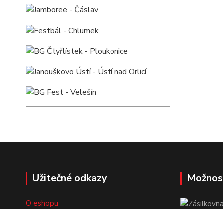
Užitečné odkazy
Možnos
O eshopu
Doprava a platba