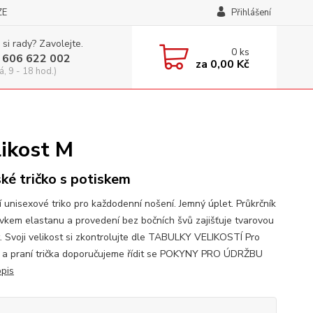
ZE
Přihlášení
 si rady? Zavolejte.
0
ks
 606 622 002
za
0,00 Kč
á, 9 - 18 hod.)
likost M
ké tričko s potiskem
í unisexové triko pro každodenní nošení. Jemný úplet. Průkrčník
avkem elastanu a provedení bez bočních švů zajišťuje tvarovou
t. Svoji velikost si zkontrolujte dle TABULKY VELIKOSTÍ Pro
 a praní trička doporučujeme řídit se POKYNY PRO ÚDRŽBU
opis