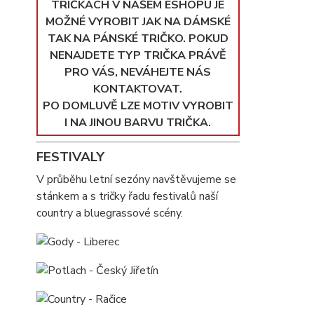
TRIČKÁCH V NAŠEM ESHOPU JE
MOŽNÉ VYROBIT JAK NA DÁMSKÉ
TAK NA PÁNSKÉ TRIČKO. POKUD
NENAJDETE TYP TRIČKA PRÁVĚ
PRO VÁS, NEVÁHEJTE NÁS
KONTAKTOVAT.
PO DOMLUVĚ LZE MOTIV VYROBIT
I NA JINOU BARVU TRIČKA.
FESTIVALY
V průběhu letní sezóny navštěvujeme se
stánkem a s tričky řadu festivalů naší
country a bluegrassové scény.