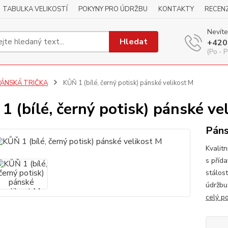
TABULKA VELIKOSTÍ
POKYNY PRO ÚDRŽBU
KONTAKTY
RECEN
Nevíte
Hledat
+420
(Po - P
PÁNSKÁ TRIČKA
KŮŇ 1 (bílé, černý potisk) pánské velikost M
1 (bílé, černý potisk) pánské ve
Páns
Kvalitn
s příd
stálos
údržbu
celý p