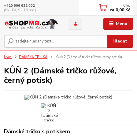
0
ks
+420 606 622 002
za
0,00 Kč
(Po - Pá, 9 - 18 hod.)
Menu
Hledat
Úvod
DÁMSKÁ TRIČKA
KŮŇ 2 (Dámské tričko růžové, černý potisk)
KŮŇ 2 (Dámské tričko růžové,
černý potisk)
Dámské tričko s potiskem