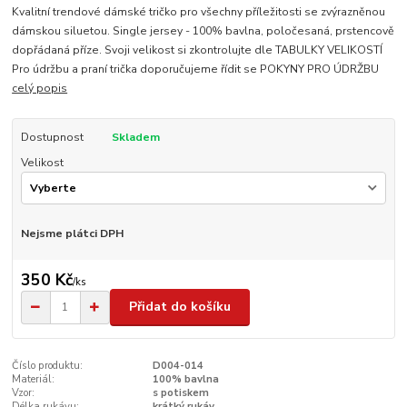
Kvalitní trendové dámské tričko pro všechny příležitosti se zvýrazněnou
dámskou siluetou. Single jersey - 100% bavlna, poločesaná, prstencově
dopřádaná příze. Svoji velikost si zkontrolujte dle TABULKY VELIKOSTÍ
Pro údržbu a praní trička doporučujeme řídit se POKYNY PRO ÚDRŽBU
celý popis
Dostupnost
Skladem
Velikost
Nejsme plátci DPH
350 Kč
/
ks
Přidat do košíku
Číslo produktu:
D004-014
Materiál:
100% bavlna
Vzor:
s potiskem
Délka rukávu:
krátký rukáv