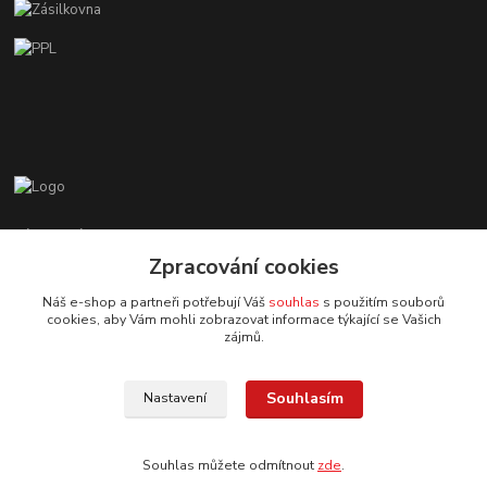
Zákaznická podpora EshopMB.cz
+420 606 622 002
Zpracování cookies
(Po - Pá, 9 - 18 hod.)
Náš e-shop a partneři potřebují Váš
souhlas
s použitím souborů
cookies, aby Vám mohli zobrazovat informace týkající se Vašich
eshopmb@seznam.cz
zájmů.
Souhlasím
Nastavení
Souhlas můžete odmítnout
zde
.
© Copyright 2024 Martha Black