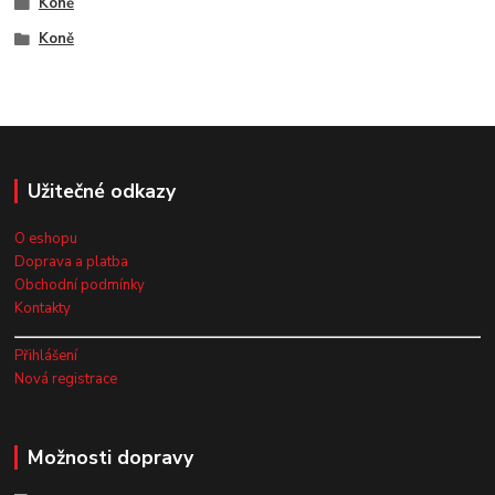
Koně
Koně
Užitečné odkazy
O eshopu
Doprava a platba
Obchodní podmínky
Kontakty
Přihlášení
Nová registrace
Možnosti dopravy