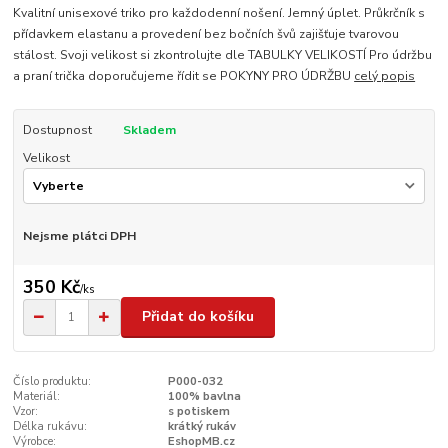
Kvalitní unisexové triko pro každodenní nošení. Jemný úplet. Průkrčník s
přídavkem elastanu a provedení bez bočních švů zajišťuje tvarovou
stálost. Svoji velikost si zkontrolujte dle TABULKY VELIKOSTÍ Pro údržbu
a praní trička doporučujeme řídit se POKYNY PRO ÚDRŽBU
celý popis
Dostupnost
Skladem
Velikost
Nejsme plátci DPH
350 Kč
/
ks
Přidat do košíku
Číslo produktu:
P000-032
Materiál:
100% bavlna
Vzor:
s potiskem
Délka rukávu:
krátký rukáv
Výrobce:
EshopMB.cz