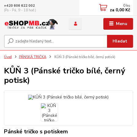
0
ks
+420 606 622 002
za
0,00 Kč
(Po - Pá, 9 - 18 hod.)
Menu
Hledat
Úvod
PÁNSKÁ TRIČKA
KŮŇ 3 (Pánské tričko bílé, černý potisk)
KŮŇ 3 (Pánské tričko bílé, černý
potisk)
Pánské tričko s potiskem