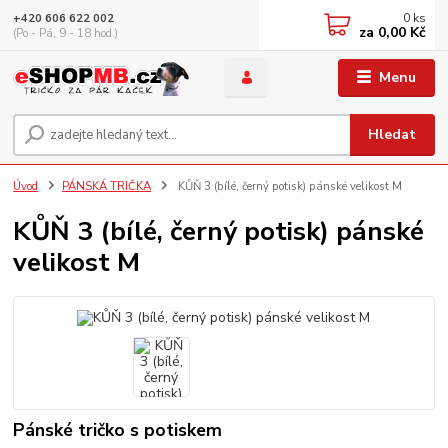
0
ks
+420 606 622 002
za
0,00 Kč
(Po - Pá, 9 - 18 hod.)
Menu
Hledat
Úvod
PÁNSKÁ TRIČKA
KŮŇ 3 (bílé, černý potisk) pánské velikost M
KŮŇ 3 (bílé, černý potisk) pánské
velikost M
Pánské tričko s potiskem