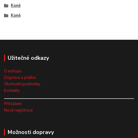
Koně
Koně
Užitečné odkazy
O eshopu
Doprava a platba
Obchodní podmínky
Kontakty
Přihlášení
Nová registrace
Možnosti dopravy