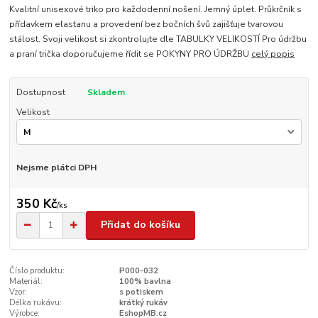
Kvalitní unisexové triko pro každodenní nošení. Jemný úplet. Průkrčník s
přídavkem elastanu a provedení bez bočních švů zajišťuje tvarovou
stálost. Svoji velikost si zkontrolujte dle TABULKY VELIKOSTÍ Pro údržbu
a praní trička doporučujeme řídit se POKYNY PRO ÚDRŽBU
celý popis
Dostupnost
Skladem
Velikost
Nejsme plátci DPH
350 Kč
/
ks
Přidat do košíku
Číslo produktu:
P000-032
Materiál:
100% bavlna
Vzor:
s potiskem
Délka rukávu:
krátký rukáv
Výrobce:
EshopMB.cz