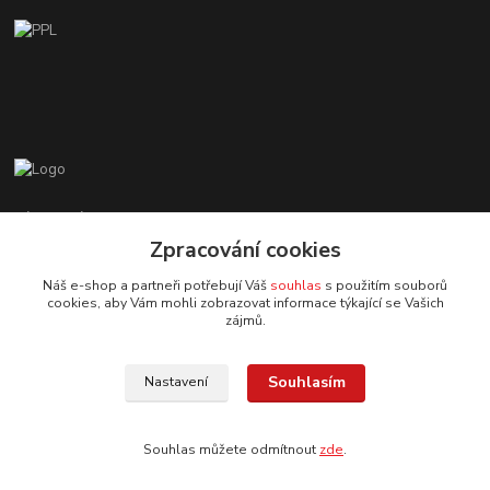
Zákaznická podpora EshopMB.cz
+420 606 622 002
Zpracování cookies
(Po - Pá, 9 - 18 hod.)
Náš e-shop a partneři potřebují Váš
souhlas
s použitím souborů
cookies, aby Vám mohli zobrazovat informace týkající se Vašich
eshopmb@seznam.cz
zájmů.
Souhlasím
Nastavení
Souhlas můžete odmítnout
zde
.
© Copyright 2024 Martha Black
Vytvořeno na
Eshop-rychle.cz