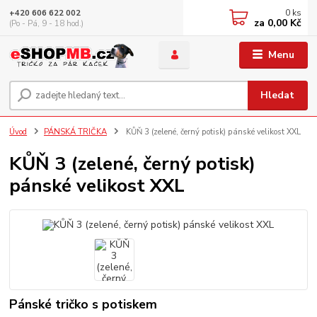
0
ks
+420 606 622 002
za
0,00 Kč
(Po - Pá, 9 - 18 hod.)
Menu
Hledat
Úvod
PÁNSKÁ TRIČKA
KŮŇ 3 (zelené, černý potisk) pánské velikost XXL
KŮŇ 3 (zelené, černý potisk)
pánské velikost XXL
Pánské tričko s potiskem