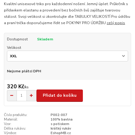
Kvalitní unisexové triko pro každodenní nošení. Jemný úplet. Průkrčník s
přídavkem elastanu a provedení bez bočních švů zajišťuje tvarovou
stálost. Svoji velikost si zkontrolujte dle TABULKY VELIKOSTÍ Pro údržbu
a praní trička doporučujeme řídit se POKYNY PRO ÚDRŽBU
celý popis
Dostupnost
Skladem
Velikost
Nejsme plátci DPH
320 Kč
/
ks
Přidat do košíku
Číslo produktu:
P002-007
Materiál:
100% bavlna
Vzor:
s potiskem
Délka rukávu:
krátký rukáv
Výrobce:
EshopMB.cz