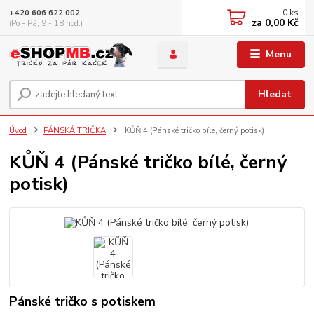
0
ks
+420 606 622 002
za
0,00 Kč
(Po - Pá, 9 - 18 hod.)
Menu
Hledat
Úvod
PÁNSKÁ TRIČKA
KŮŇ 4 (Pánské tričko bílé, černý potisk)
KŮŇ 4 (Pánské tričko bílé, černý
potisk)
Pánské tričko s potiskem