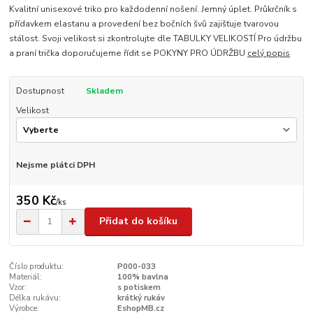
Kvalitní unisexové triko pro každodenní nošení. Jemný úplet. Průkrčník s
přídavkem elastanu a provedení bez bočních švů zajišťuje tvarovou
stálost. Svoji velikost si zkontrolujte dle TABULKY VELIKOSTÍ Pro údržbu
a praní trička doporučujeme řídit se POKYNY PRO ÚDRŽBU
celý popis
Dostupnost
Skladem
Velikost
Nejsme plátci DPH
350 Kč
/
ks
Přidat do košíku
Číslo produktu:
P000-033
Materiál:
100% bavlna
Vzor:
s potiskem
Délka rukávu:
krátký rukáv
Výrobce:
EshopMB.cz