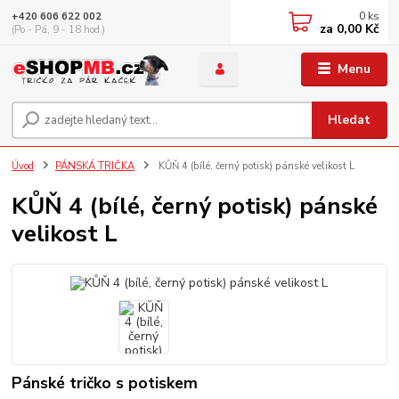
0
ks
+420 606 622 002
za
0,00 Kč
(Po - Pá, 9 - 18 hod.)
Menu
Hledat
Úvod
PÁNSKÁ TRIČKA
KŮŇ 4 (bílé, černý potisk) pánské velikost L
KŮŇ 4 (bílé, černý potisk) pánské
velikost L
Pánské tričko s potiskem