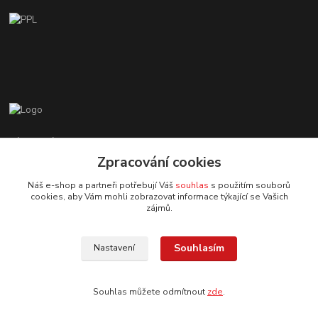
Zákaznická podpora EshopMB.cz
+420 606 622 002
Zpracování cookies
(Po - Pá, 9 - 18 hod.)
Náš e-shop a partneři potřebují Váš
souhlas
s použitím souborů
cookies, aby Vám mohli zobrazovat informace týkající se Vašich
eshopmb@seznam.cz
zájmů.
Souhlasím
Nastavení
Souhlas můžete odmítnout
zde
.
© Copyright 2024 Martha Black
Vytvořeno na
Eshop-rychle.cz