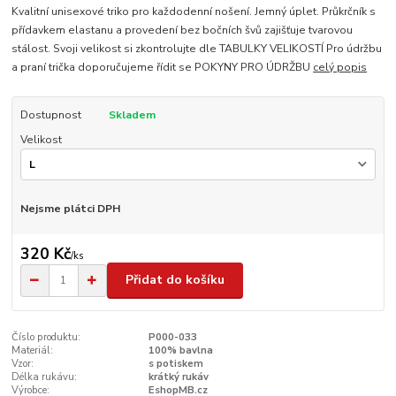
Kvalitní unisexové triko pro každodenní nošení. Jemný úplet. Průkrčník s
přídavkem elastanu a provedení bez bočních švů zajišťuje tvarovou
stálost. Svoji velikost si zkontrolujte dle TABULKY VELIKOSTÍ Pro údržbu
a praní trička doporučujeme řídit se POKYNY PRO ÚDRŽBU
celý popis
Dostupnost
Skladem
Velikost
Nejsme plátci DPH
320 Kč
/
ks
Přidat do košíku
Číslo produktu:
P000-033
Materiál:
100% bavlna
Vzor:
s potiskem
Délka rukávu:
krátký rukáv
Výrobce:
EshopMB.cz