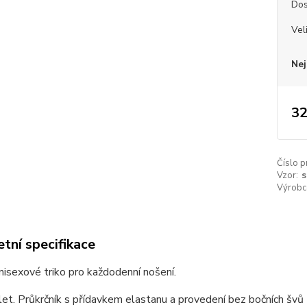
Dos
Vel
Nej
32
Číslo p
Vzor:
s
Výrobc
tní specifikace
unisexové triko pro každodenní nošení.
et. Průkrčník s přídavkem elastanu a provedení bez bočních švů z