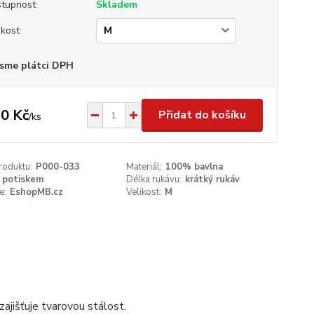
tupnost
Skladem
ikost
sme plátci DPH
0 Kč
Přidat do košíku
/
ks
roduktu:
P000-033
Materiál:
100% bavlna
 potiskem
Délka rukávu:
krátký rukáv
e:
EshopMB.cz
Velikost:
M
ajišťuje tvarovou stálost.