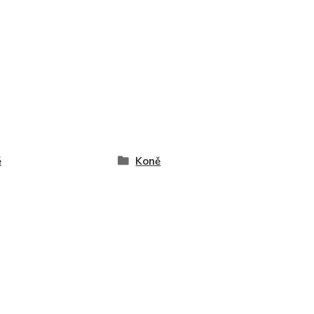
ě
Koně