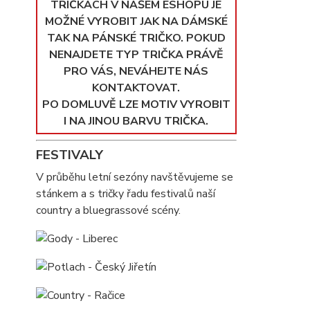
TRIČKÁCH V NAŠEM ESHOPU JE
MOŽNÉ VYROBIT JAK NA DÁMSKÉ
TAK NA PÁNSKÉ TRIČKO. POKUD
NENAJDETE TYP TRIČKA PRÁVĚ
PRO VÁS, NEVÁHEJTE NÁS
KONTAKTOVAT.
PO DOMLUVĚ LZE MOTIV VYROBIT
I NA JINOU BARVU TRIČKA.
FESTIVALY
V průběhu letní sezóny navštěvujeme se
stánkem a s tričky řadu festivalů naší
country a bluegrassové scény.