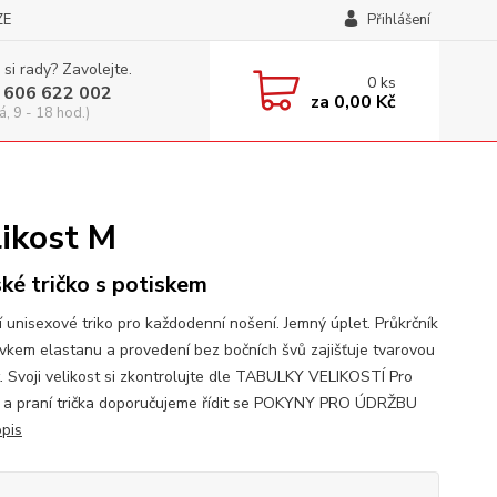
ZE
Přihlášení
 si rady? Zavolejte.
0
ks
 606 622 002
za
0,00 Kč
á, 9 - 18 hod.)
likost M
ké tričko s potiskem
í unisexové triko pro každodenní nošení. Jemný úplet. Průkrčník
avkem elastanu a provedení bez bočních švů zajišťuje tvarovou
t. Svoji velikost si zkontrolujte dle TABULKY VELIKOSTÍ Pro
 a praní trička doporučujeme řídit se POKYNY PRO ÚDRŽBU
opis