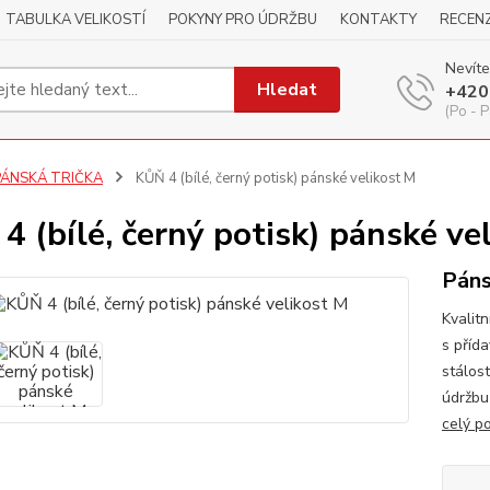
TABULKA VELIKOSTÍ
POKYNY PRO ÚDRŽBU
KONTAKTY
RECEN
Nevíte
Hledat
+420
(Po - P
PÁNSKÁ TRIČKA
KŮŇ 4 (bílé, černý potisk) pánské velikost M
4 (bílé, černý potisk) pánské ve
Páns
Kvalitn
s příd
stálos
údržbu
celý p