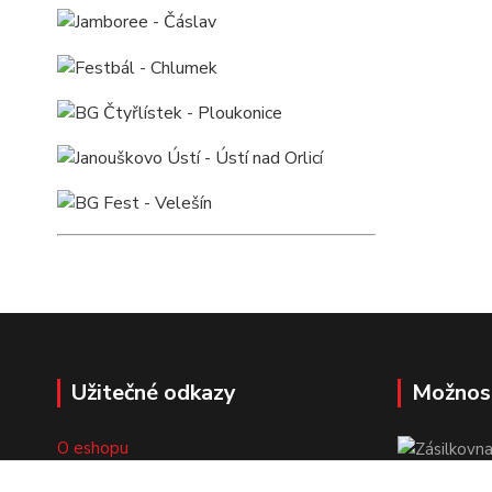
Užitečné odkazy
Možnos
O eshopu
Doprava a platba