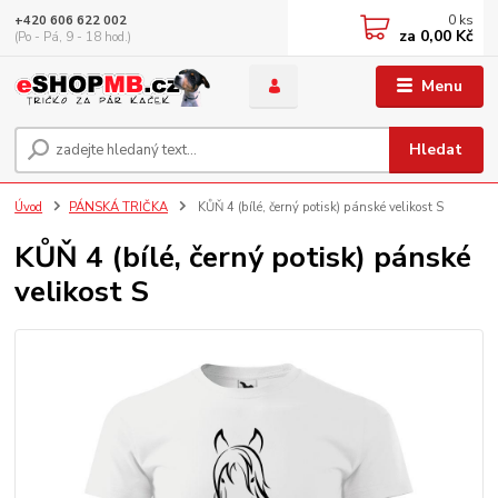
0
ks
+420 606 622 002
za
0,00 Kč
(Po - Pá, 9 - 18 hod.)
Menu
Hledat
Úvod
PÁNSKÁ TRIČKA
KŮŇ 4 (bílé, černý potisk) pánské velikost S
KŮŇ 4 (bílé, černý potisk) pánské
velikost S