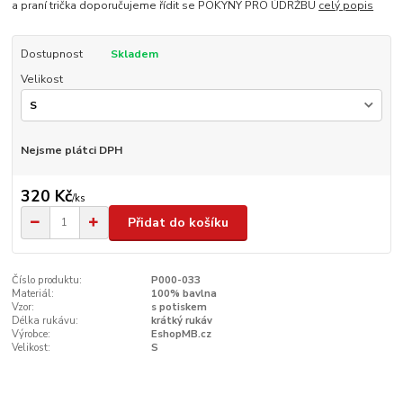
a praní trička doporučujeme řídit se POKYNY PRO ÚDRŽBU
celý popis
Dostupnost
Skladem
Velikost
Nejsme plátci DPH
320 Kč
/
ks
Přidat do košíku
Číslo produktu:
P000-033
Materiál:
100% bavlna
Vzor:
s potiskem
Délka rukávu:
krátký rukáv
Výrobce:
EshopMB.cz
Velikost:
S