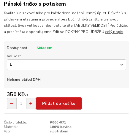
Pánské tričko s potiskem
Kvalitní unisexové triko pro každodenní nošení. Jemný úplet. Průkrčník s
přídavkem elastanu a provedení bez bočních švů zajišťuje tvarovou
stálost. Svoji velikost si zkontrolujte dle TABULKY VELIKOSTÍ Pro údržbu
a praní trička doporučujeme řídit se POKYNY PRO ÚDRŽBU
celý popis
Dostupnost
Skladem
Velikost
Nejsme plátci DPH
350 Kč
/
ks
Přidat do košíku
Číslo produktu:
P000-071
Materiál:
100% bavlna
Vzor:
s potiskem