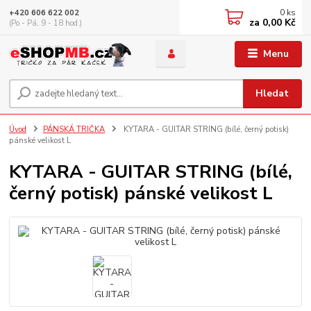
0
ks
+420 606 622 002
za
0,00 Kč
(Po - Pá, 9 - 18 hod.)
Menu
Hledat
Úvod
PÁNSKÁ TRIČKA
KYTARA - GUITAR STRING (bílé, černý potisk)
pánské velikost L
KYTARA - GUITAR STRING (bílé,
černý potisk) pánské velikost L