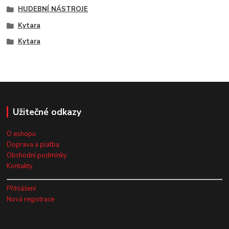
HUDEBNÍ NÁSTROJE
Kytara
Kytara
Užitečné odkazy
O eshopu
Doprava a platba
Obchodní podmínky
Kontakty
Přihlášení
Nová registrace