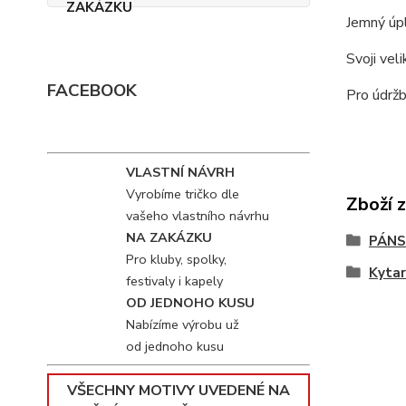
Jemný úpl
Svoji vel
FACEBOOK
Pro údržb
VLASTNÍ NÁVRH
Vyrobíme tričko dle
Zboží 
vašeho vlastního návrhu
NA ZAKÁZKU
PÁNS
Pro kluby, spolky,
Kyta
festivaly i kapely
OD JEDNOHO KUSU
Nabízíme výrobu už
od jednoho kusu
VŠECHNY MOTIVY UVEDENÉ NA