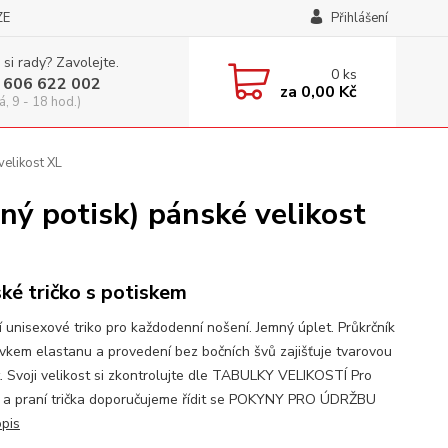
ZE
Přihlášení
 si rady? Zavolejte.
0
ks
 606 622 002
za
0,00 Kč
á, 9 - 18 hod.)
elikost XL
ý potisk) pánské velikost
ké tričko s potiskem
í unisexové triko pro každodenní nošení. Jemný úplet. Průkrčník
avkem elastanu a provedení bez bočních švů zajišťuje tvarovou
t. Svoji velikost si zkontrolujte dle TABULKY VELIKOSTÍ Pro
 a praní trička doporučujeme řídit se POKYNY PRO ÚDRŽBU
opis