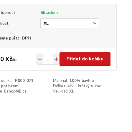
tupnost
Skladem
ikost
sme plátci DPH
0 Kč
Přidat do košíku
/
ks
roduktu:
P000-071
Materiál:
100% bavlna
 potiskem
Délka rukávu:
krátký rukáv
e:
EshopMB.cz
Velikost:
XL