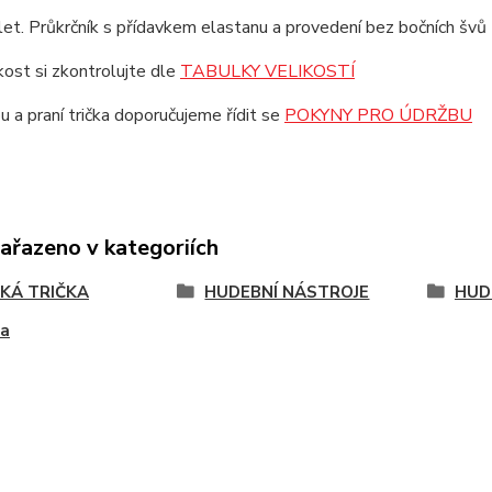
et. Průkrčník s přídavkem elastanu a provedení bez bočních švů z
ikost si zkontrolujte dle
TABULKY VELIKOSTÍ
u a praní trička doporučujeme řídit se
POKYNY PRO ÚDRŽBU
zařazeno v kategoriích
KÁ TRIČKA
HUDEBNÍ NÁSTROJE
HUD
ra