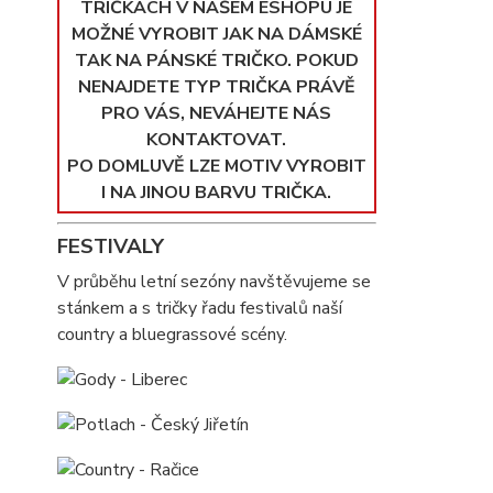
TRIČKÁCH V NAŠEM ESHOPU JE
MOŽNÉ VYROBIT JAK NA DÁMSKÉ
TAK NA PÁNSKÉ TRIČKO. POKUD
NENAJDETE TYP TRIČKA PRÁVĚ
PRO VÁS, NEVÁHEJTE NÁS
KONTAKTOVAT.
PO DOMLUVĚ LZE MOTIV VYROBIT
I NA JINOU BARVU TRIČKA.
FESTIVALY
V průběhu letní sezóny navštěvujeme se
stánkem a s tričky řadu festivalů naší
country a bluegrassové scény.