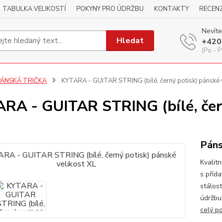
TABULKA VELIKOSTÍ
POKYNY PRO ÚDRŽBU
KONTAKTY
RECEN
Nevíte
Hledat
+420
(Po - P
PÁNSKÁ TRIČKA
KYTARA - GUITAR STRING (bílé, černý potisk) pánské v
RA - GUITAR STRING (bílé, čern
Páns
Kvalitn
s příd
stálos
údržbu
celý p