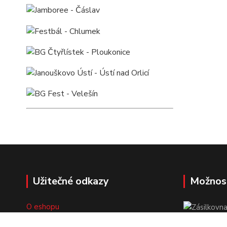
Užitečné odkazy
Možnos
O eshopu
Doprava a platba