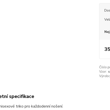
Dos
Vel
Nej
35
Číslo p
Vzor:
s
Výrobc
tní specifikace
unisexové triko pro každodenní nošení.