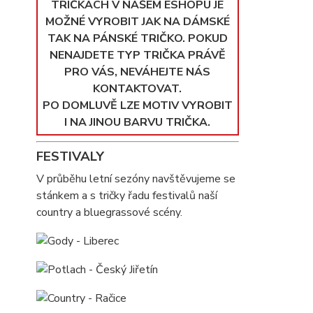
TRIČKÁCH V NAŠEM ESHOPU JE
MOŽNÉ VYROBIT JAK NA DÁMSKÉ
TAK NA PÁNSKÉ TRIČKO. POKUD
NENAJDETE TYP TRIČKA PRÁVĚ
PRO VÁS, NEVÁHEJTE NÁS
KONTAKTOVAT.
PO DOMLUVĚ LZE MOTIV VYROBIT
I NA JINOU BARVU TRIČKA.
FESTIVALY
V průběhu letní sezóny navštěvujeme se
stánkem a s tričky řadu festivalů naší
country a bluegrassové scény.