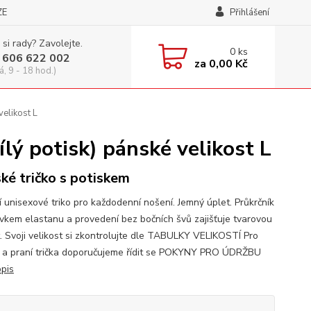
ZE
Přihlášení
 si rady? Zavolejte.
0
ks
 606 622 002
za
0,00 Kč
á, 9 - 18 hod.)
elikost L
ý potisk) pánské velikost L
ké tričko s potiskem
í unisexové triko pro každodenní nošení. Jemný úplet. Průkrčník
avkem elastanu a provedení bez bočních švů zajišťuje tvarovou
t. Svoji velikost si zkontrolujte dle TABULKY VELIKOSTÍ Pro
 a praní trička doporučujeme řídit se POKYNY PRO ÚDRŽBU
opis