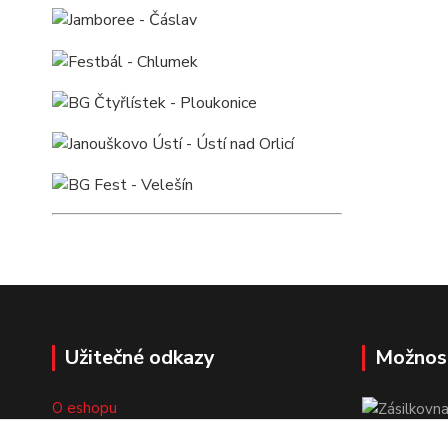
Užitečné odkazy
Možnos
O eshopu
Doprava a platba