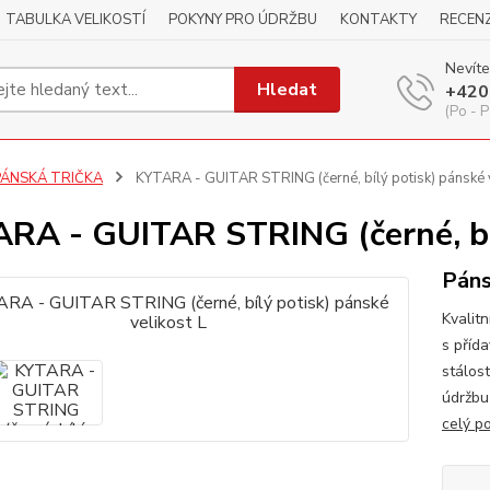
TABULKA VELIKOSTÍ
POKYNY PRO ÚDRŽBU
KONTAKTY
RECEN
Nevíte
Hledat
+420
(Po - P
PÁNSKÁ TRIČKA
KYTARA - GUITAR STRING (černé, bílý potisk) pánské v
RA - GUITAR STRING (černé, bíl
Páns
Kvalitn
s příd
stálos
údržbu
celý p