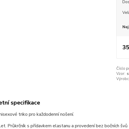
Dos
Vel
Nej
35
Číslo p
Vzor:
s
Výrobc
tní specifikace
unisexové triko pro každodenní nošení.
et. Průkrčník s přídavkem elastanu a provedení bez bočních švů z