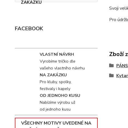
Svoji vel
Pro údržb
FACEBOOK
Zboží 
VLASTNÍ NÁVRH
Vyrobíme tričko dle
PÁNS
vašeho vlastního návrhu
NA ZAKÁZKU
Kyta
Pro kluby, spolky,
festivaly i kapely
OD JEDNOHO KUSU
Nabízíme výrobu už
od jednoho kusu
VŠECHNY MOTIVY UVEDENÉ NA