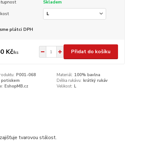
tupnost
Skladem
ikost
sme plátci DPH
0 Kč
Přidat do košíku
/
ks
roduktu:
P001-068
Materiál:
100% bavlna
 potiskem
Délka rukávu:
krátký rukáv
e:
EshopMB.cz
Velikost:
L
ajišťuje tvarovou stálost.