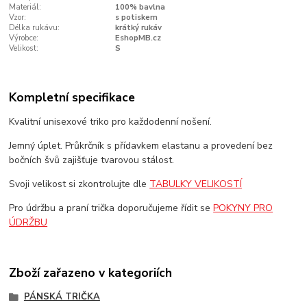
Materiál:
100% bavlna
Vzor:
s potiskem
Délka rukávu:
krátký rukáv
Výrobce:
EshopMB.cz
Velikost:
S
Kompletní specifikace
Kvalitní unisexové triko pro každodenní nošení.
Jemný úplet. Průkrčník s přídavkem elastanu a provedení bez
bočních švů zajišťuje tvarovou stálost.
Svoji velikost si zkontrolujte dle
TABULKY VELIKOSTÍ
Pro údržbu a praní trička doporučujeme řídit se
POKYNY PRO
ÚDRŽBU
Zboží zařazeno v kategoriích
PÁNSKÁ TRIČKA