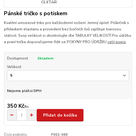
Pánské tričko s potiskem
Kvalitní unisexové triko pro každodenní nošení. Jemný úplet. Průkrčník s
přídavkem elastanu a provedení bez bočních švů zajišťuje tvarovou
stálost. Svoji velikost si zkontrolujte dle TABULKY VELIKOSTÍ Pro údržbu
a praní trička doporučujeme řídit se POKYNY PRO ÚDRŽBU
celý popis
Dostupnost
Skladem
Velikost
Nejsme plátci DPH
350 Kč
/
ks
Přidat do košíku
Číslo produktu:
P001-068