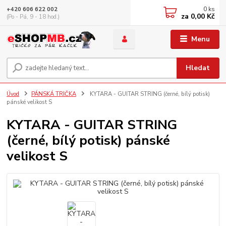
0
ks
+420 606 622 002
za
0,00 Kč
(Po - Pá, 9 - 18 hod.)
Menu
Hledat
Úvod
PÁNSKÁ TRIČKA
KYTARA - GUITAR STRING (černé, bílý potisk)
pánské velikost S
KYTARA - GUITAR STRING
(černé, bílý potisk) pánské
velikost S