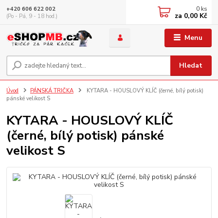
0
ks
+420 606 622 002
za
0,00 Kč
(Po - Pá, 9 - 18 hod.)
Menu
Hledat
Úvod
PÁNSKÁ TRIČKA
KYTARA - HOUSLOVÝ KLÍČ (černé, bílý potisk)
pánské velikost S
KYTARA - HOUSLOVÝ KLÍČ
(černé, bílý potisk) pánské
velikost S