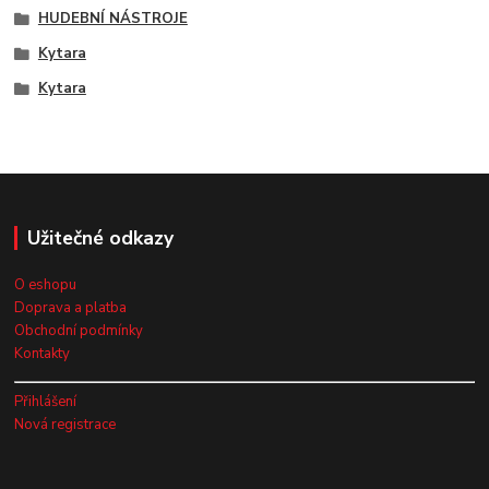
HUDEBNÍ NÁSTROJE
Kytara
Kytara
Užitečné odkazy
O eshopu
Doprava a platba
Obchodní podmínky
Kontakty
Přihlášení
Nová registrace