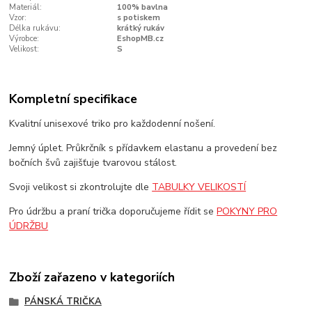
Materiál:
100% bavlna
Vzor:
s potiskem
Délka rukávu:
krátký rukáv
Výrobce:
EshopMB.cz
Velikost:
S
Kompletní specifikace
Kvalitní unisexové triko pro každodenní nošení.
Jemný úplet. Průkrčník s přídavkem elastanu a provedení bez
bočních švů zajišťuje tvarovou stálost.
Svoji velikost si zkontrolujte dle
TABULKY VELIKOSTÍ
Pro údržbu a praní trička doporučujeme řídit se
POKYNY PRO
ÚDRŽBU
Zboží zařazeno v kategoriích
PÁNSKÁ TRIČKA