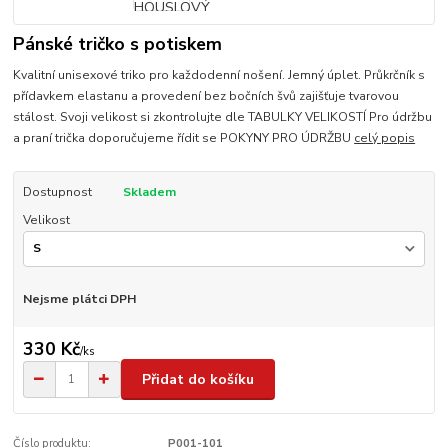
Pánské tričko s potiskem
Kvalitní unisexové triko pro každodenní nošení. Jemný úplet. Průkrčník s
přídavkem elastanu a provedení bez bočních švů zajišťuje tvarovou
stálost. Svoji velikost si zkontrolujte dle TABULKY VELIKOSTÍ Pro údržbu
a praní trička doporučujeme řídit se POKYNY PRO ÚDRŽBU
celý popis
Dostupnost
Skladem
Velikost
Nejsme plátci DPH
330 Kč
/
ks
Přidat do košíku
Číslo produktu:
P001-101