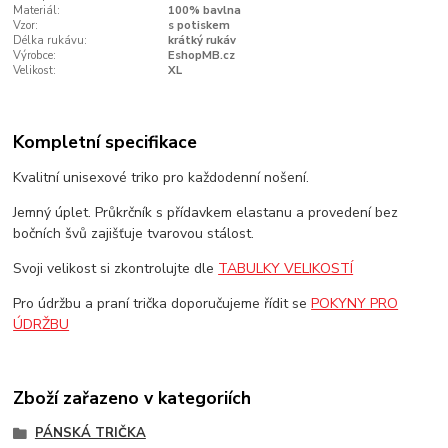
Materiál:
100% bavlna
Vzor:
s potiskem
Délka rukávu:
krátký rukáv
Výrobce:
EshopMB.cz
Velikost:
XL
Kompletní specifikace
Kvalitní unisexové triko pro každodenní nošení.
Jemný úplet. Průkrčník s přídavkem elastanu a provedení bez
bočních švů zajišťuje tvarovou stálost.
Svoji velikost si zkontrolujte dle
TABULKY VELIKOSTÍ
Pro údržbu a praní trička doporučujeme řídit se
POKYNY PRO
ÚDRŽBU
Zboží zařazeno v kategoriích
PÁNSKÁ TRIČKA