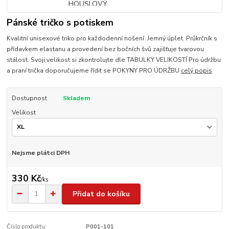
Pánské tričko s potiskem
Kvalitní unisexové triko pro každodenní nošení. Jemný úplet. Průkrčník s
přídavkem elastanu a provedení bez bočních švů zajišťuje tvarovou
stálost. Svoji velikost si zkontrolujte dle TABULKY VELIKOSTÍ Pro údržbu
a praní trička doporučujeme řídit se POKYNY PRO ÚDRŽBU
celý popis
Dostupnost
Skladem
Velikost
Nejsme plátci DPH
330 Kč
/
ks
Přidat do košíku
Číslo produktu:
P001-101