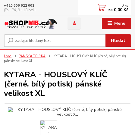
0
ks
+420 606 622 002
za
0,00 Kč
(Po - Pá, 9 - 18 hod.)
Menu
Hledat
Úvod
PÁNSKÁ TRIČKA
KYTARA - HOUSLOVÝ KLÍČ (černé, bílý potisk)
pánské velikost XL
KYTARA - HOUSLOVÝ KLÍČ
(černé, bílý potisk) pánské
velikost XL