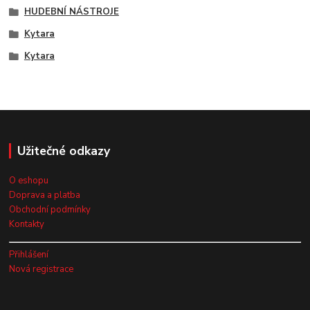
HUDEBNÍ NÁSTROJE
Kytara
Kytara
Užitečné odkazy
O eshopu
Doprava a platba
Obchodní podmínky
Kontakty
Přihlášení
Nová registrace