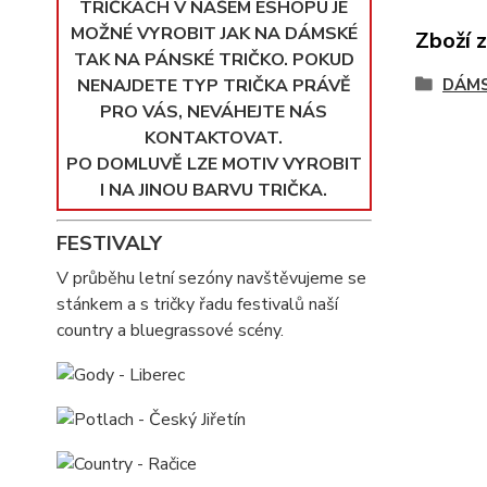
TRIČKÁCH V NAŠEM ESHOPU JE
MOŽNÉ VYROBIT JAK NA DÁMSKÉ
Zboží 
TAK NA PÁNSKÉ TRIČKO. POKUD
NENAJDETE TYP TRIČKA PRÁVĚ
DÁMS
PRO VÁS, NEVÁHEJTE NÁS
KONTAKTOVAT.
PO DOMLUVĚ LZE MOTIV VYROBIT
I NA JINOU BARVU TRIČKA.
FESTIVALY
V průběhu letní sezóny navštěvujeme se
stánkem a s tričky řadu festivalů naší
country a bluegrassové scény.