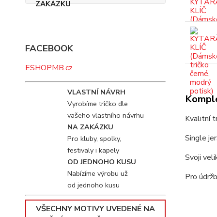
FACEBOOK
ESHOPMB.cz
VLASTNÍ NÁVRH
Komple
Vyrobíme tričko dle
vašeho vlastního návrhu
Kvalitní 
NA ZAKÁZKU
Single je
Pro kluby, spolky,
festivaly i kapely
Svoji vel
OD JEDNOHO KUSU
Nabízíme výrobu už
Pro údržb
od jednoho kusu
VŠECHNY MOTIVY UVEDENÉ NA