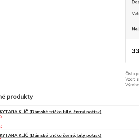
Dos
Vel
Nej
33
Číslo p
Vzor:
s
Výrobc
é produkty
KYTARA KLÍČ (Dámské tričko bílé, černý potisk)
KYTARA KLÍČ (Dámské tričko černé, bílý potisk)