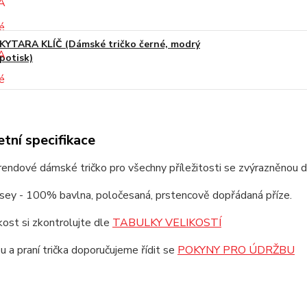
KYTARA KLÍČ (Dámské tričko černé, modrý
potisk)
tní specifikace
trendové dámské tričko pro všechny příležitosti se zvýrazněnou 
rsey - 100% bavlna, poločesaná, prstencově dopřádaná příze.
ikost si zkontrolujte dle
TABULKY VELIKOSTÍ
u a praní trička doporučujeme řídit se
POKYNY PRO ÚDRŽBU