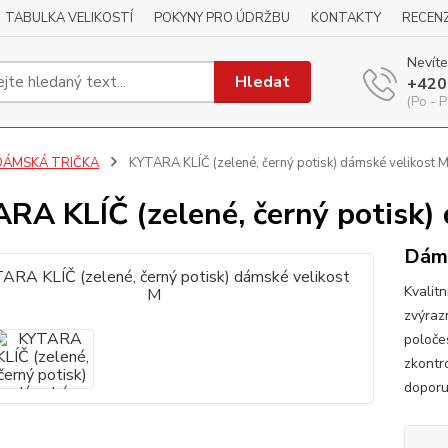
TABULKA VELIKOSTÍ
POKYNY PRO ÚDRŽBU
KONTAKTY
RECEN
Nevíte
Hledat
+420
(Po - P
DÁMSKÁ TRIČKA
KYTARA KLÍČ (zelené, černý potisk) dámské velikost 
RA KLÍČ (zelené, černý potisk)
Dáms
Kvalitn
zvýraz
poloče
zkontr
dopor