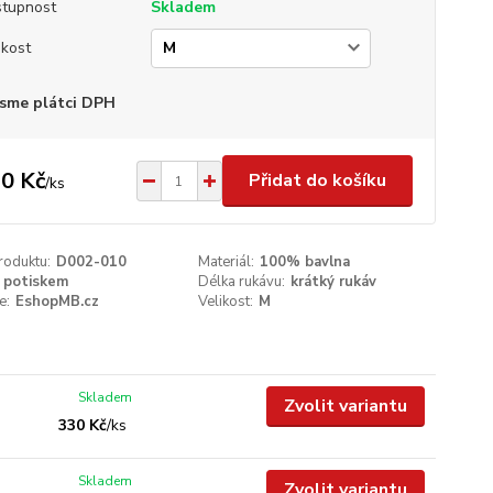
tupnost
Skladem
ikost
sme plátci DPH
0 Kč
Přidat do košíku
/
ks
roduktu:
D002-010
Materiál:
100% bavlna
 potiskem
Délka rukávu:
krátký rukáv
e:
EshopMB.cz
Velikost:
M
Skladem
Zvolit variantu
330 Kč
/
ks
Skladem
Zvolit variantu