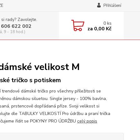
ZE
Přihlášení
 si rady? Zavolejte.
0
ks
 606 622 002
za
0,00 Kč
á, 9 - 18 hod.)
M
 dámské velikost M
ké tričko s potiskem
í trendové dámské tričko pro všechny příležitosti se
něnou dámskou siluetou. Single jersey - 100% bavlna,
saná, prstencově dopřádaná příze. Svoji velikost si
olujte dle TABULKY VELIKOSTÍ Pro údržbu a praní trička
učujeme řídit se POKYNY PRO ÚDRŽBU
celý popis