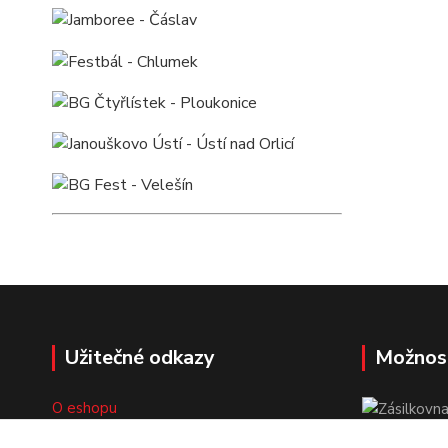
Užitečné odkazy
Možnos
O eshopu
Doprava a platba