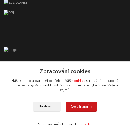
Zákaznická podpora EshopMB.cz
+420 606 622 002
Zpracování cookies
(Po - Pá, 9 - 18 hod.)
Náš e-shop a partneři potřebují Váš
souhlas
s použitím souborů
cookies, aby Vám mohli zobrazovat informace týkající se Vašich
eshopmb@seznam.cz
zájmů.
Souhlasím
Nastavení
Souhlas můžete odmítnout
zde
.
© Copyright 2024 Martha Black