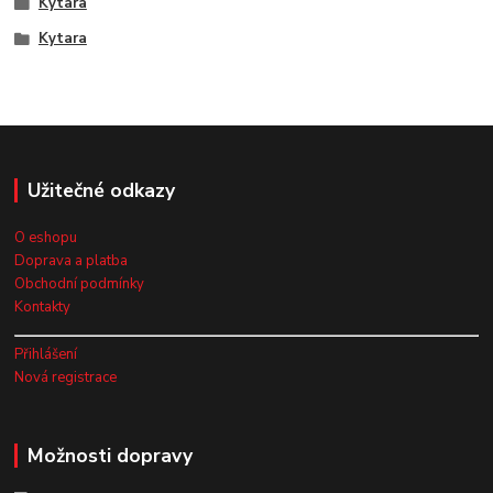
Kytara
Kytara
Užitečné odkazy
O eshopu
Doprava a platba
Obchodní podmínky
Kontakty
Přihlášení
Nová registrace
Možnosti dopravy