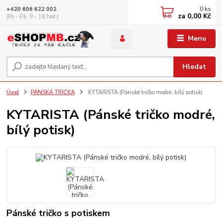
0
ks
+420 606 622 002
za
0,00 Kč
(Po - Pá, 9 - 18 hod.)
Menu
Hledat
Úvod
PÁNSKÁ TRIČKA
KYTARISTA (Pánské tričko modré, bílý potisk)
KYTARISTA (Pánské tričko modré,
bílý potisk)
Pánské tričko s potiskem