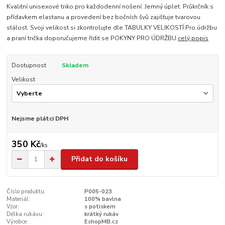
Kvalitní unisexové triko pro každodenní nošení. Jemný úplet. Průkrčník s
přídavkem elastanu a provedení bez bočních švů zajišťuje tvarovou
stálost. Svoji velikost si zkontrolujte dle TABULKY VELIKOSTÍ Pro údržbu
a praní trička doporučujeme řídit se POKYNY PRO ÚDRŽBU
celý popis
Dostupnost
Skladem
Velikost
Nejsme plátci DPH
350 Kč
/
ks
Přidat do košíku
Číslo produktu:
P005-023
Materiál:
100% bavlna
Vzor:
s potiskem
Délka rukávu:
krátký rukáv
Výrobce:
EshopMB.cz